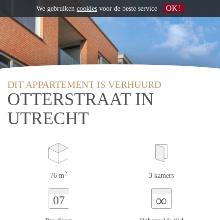
OK!
We gebruiken
cookies
voor de beste service
DIT APPARTEMENT IS VERHUURD
OTTERSTRAAT IN
UTRECHT
2
76 m
3 kamers
∞
07