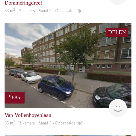
Dommeringdreef
2
83 m
· 3 kamers · Vanaf ? - Onbepaalde tijd
DELEN
885
€
finde
Van Vollenhovenlaan
2
65 m
· 3 kamers · Vanaf ? - Onbepaalde tijd