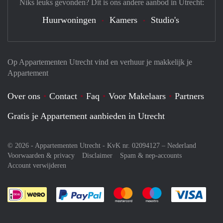
Niks leuks gevonden? Dit is ons andere aanbod in Utrecht:
Huurwoningen
Kamers
Studio's
Op Appartementen Utrecht vind en verhuur je makkelijk je
Appartement
Over ons
Contact
Faq
Voor Makelaars
Partners
Gratis je Appartement aanbieden in Utrecht
© 2026 - Appartementen Utrecht - KvK nr. 02094127 –
Nederland
Voorwaarden & privacy
Disclaimer
Spam & nep-accounts
Account verwijderen
Je rekent gemakkelijk af met Paypal
Je rekent gemakkelijk af met M
Je rekent gemakkelij
Je re