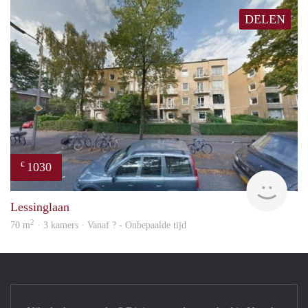
DELEN
1030
€
rent
Lessinglaan
2
70 m
· 3 kamers · Vanaf ? - Onbepaalde tijd