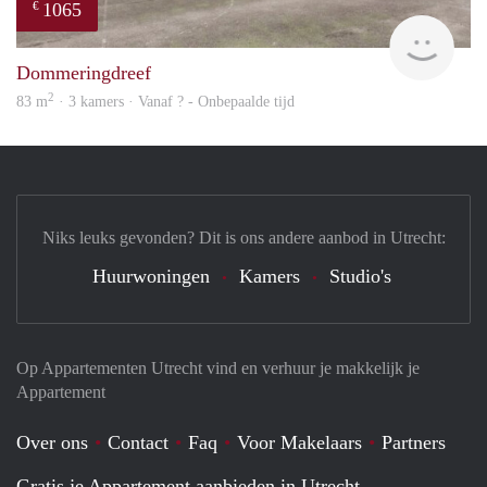
1065
€
finde
Dommeringdreef
2
83 m
· 3 kamers · Vanaf ? - Onbepaalde tijd
Niks leuks gevonden? Dit is ons andere aanbod in Utrecht:
Huurwoningen
Kamers
Studio's
Op Appartementen Utrecht vind en verhuur je makkelijk je
Appartement
Over ons
Contact
Faq
Voor Makelaars
Partners
Gratis je Appartement aanbieden in Utrecht