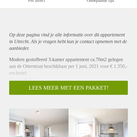
Per direct
Onbepaalde tijd
Op deze pagina vind je alle informatie over dit
appartement
in Utrecht. Als je vragen hebt kun je contact opnemen met de
aanbieder.
Modern gestoffeerd 3-kamer appartement ca.70m2 gelegen
aan de Otterstraat beschikbaar per 1 juni, 2021 voor € 1.350,-
exclusief.
Omschrijving
Dit zeer goed onderhouden 3-kamer appartement is gelegen
LEES MEER MET EEN PAKKET!
op de 1e verdieping van een kleinschalig modern
appartementencomplex. De royale woonkamer ligt aan de
straatzijde. Open keuken met toegang tot het balkon welke is
gelegen op het oosten. De open keuken is voorzien van een
vaatwasser, koel-vriescombinatie, oven, afzuigkap en
gaskookplaat. Aan de achterzijde zijn twee slaapkamers
aanwezig. Waarvan een ruime slaapkamer en 1 kleinere