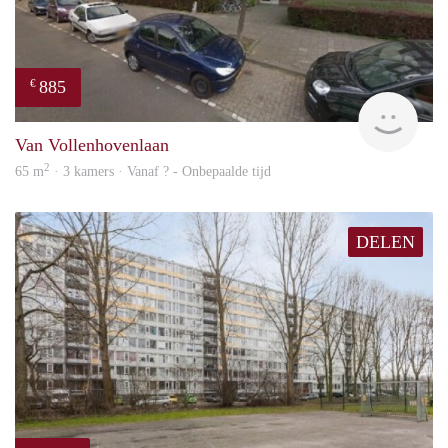
885
€
finde
Van Vollenhovenlaan
2
65 m
· 3 kamers · Vanaf ? - Onbepaalde tijd
DELEN