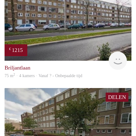
1215
€
finde
Briljantlaan
2
75 m
· 4 kamers · Vanaf ? - Onbepaalde tijd
DELEN