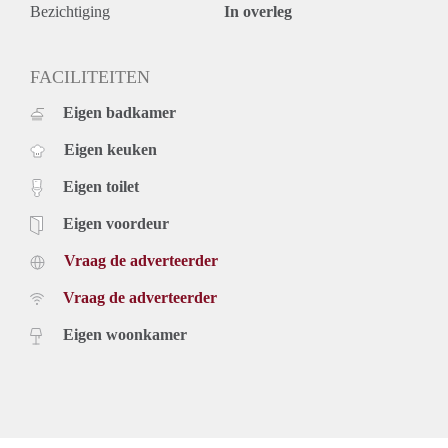
- Beschikbaar: 1 juni, 2021
Bezichtiging
In overleg
Prijs
€ 1.350,- exclusief g/w/e, tv, internet en belastingen. Inclusief
laminaatvloer en keukenapparatuur.
FACILITEITEN
De genoemde huurprijs is op basis van minimaal 12
Eigen badkamer
maanden. Bij een kortere huurperiode kan er sprake zijn van
een verhoging.
Eigen keuken
Voor meer informatie en bezichtigingen kunt u contact met
ons opnemen.
Eigen toilet
Eigen voordeur
Vraag de adverteerder
Vraag de adverteerder
Eigen woonkamer