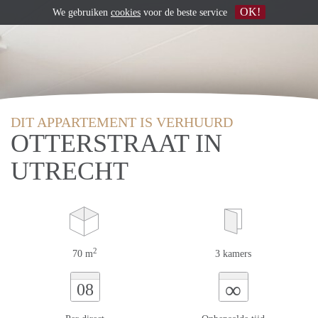
OK!
We gebruiken
cookies
voor de beste service
DIT APPARTEMENT IS VERHUURD
OTTERSTRAAT IN
UTRECHT
2
70 m
3 kamers
∞
08