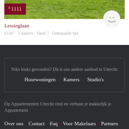
1111
€
Woni
Lessinglaan
2
63 m
· 2 kamers · Vanaf ? - Onbepaalde tijd
Niks leuks gevonden? Dit is ons andere aanbod in Utrecht:
Huurwoningen
Kamers
Studio's
Op Appartementen Utrecht vind en verhuur je makkelijk je
Appartement
Over ons
Contact
Faq
Voor Makelaars
Partners