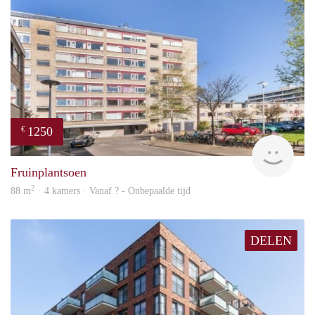
1250
€
rent
Fruinplantsoen
2
88 m
· 4 kamers · Vanaf ? - Onbepaalde tijd
DELEN