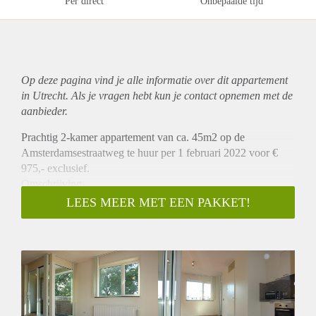
Per direct
Onbepaalde tijd
Op deze pagina vind je alle informatie over dit
appartement
in Utrecht. Als je vragen hebt kun je contact opnemen met de
aanbieder.
Prachtig 2-kamer appartement van ca. 45m2 op de
Amsterdamsestraatweg te huur per 1 februari 2022 voor €
975,- exclusief.
Omschrijving
Dit prachtige zelfstandig nieuwbouw appartement bestaat uit
LEES MEER MET EEN PAKKET!
een slaapkamer en woonkamer met open keuken. De
woonkamer is voorzien van grote ramen en een glazen
schuifpui naar het balkon waardoor veel lichtinval ontstaat.
De keuken is voorzien van een koelkast met vriesvak , 4-pits
gaskookplaat, oven en magnetron. De badkamer is voorzien
van een douche, wastafel en toilet. Het appartement heeft een
ruime berging met wasmachine en droger. Dit appartement is