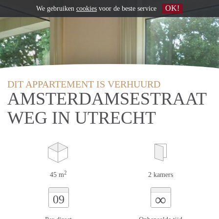
OK!
We gebruiken
cookies
voor de beste service
DIT APPARTEMENT IS VERHUURD
AMSTERDAMSESTRAAT
WEG IN UTRECHT
2
45 m
2 kamers
∞
09