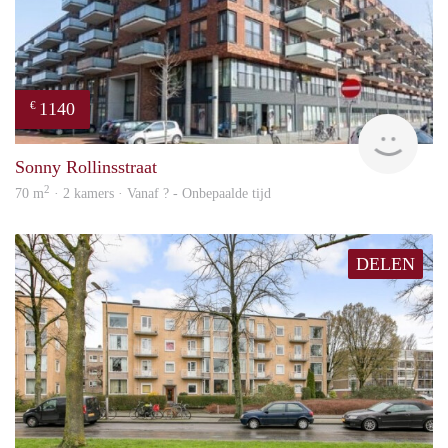
1140
€
rent
Sonny Rollinsstraat
2
70 m
· 2 kamers · Vanaf ? - Onbepaalde tijd
DELEN