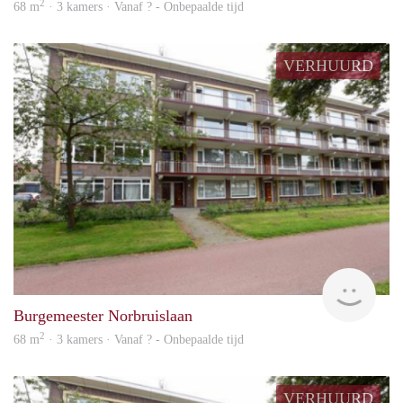
2
68 m
· 3 kamers · Vanaf ? - Onbepaalde tijd
VERHUURD
rent
Burgemeester Norbruislaan
2
68 m
· 3 kamers · Vanaf ? - Onbepaalde tijd
VERHUURD