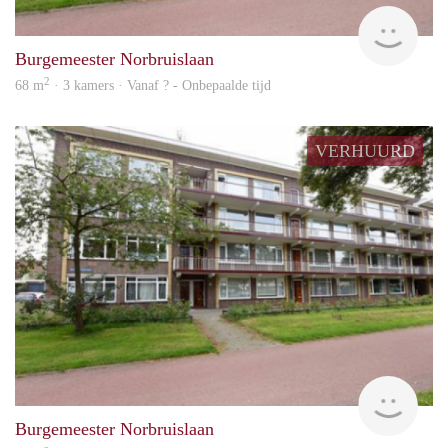
Woni
Burgemeester Norbruislaan
2
68 m
· 3 kamers · Vanaf ? - Onbepaalde tijd
VERHUURD
rent
Burgemeester Norbruislaan