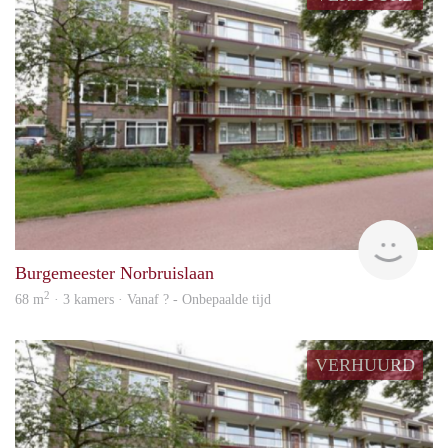
rent
Burgemeester Norbruislaan
2
68 m
· 3 kamers · Vanaf ? - Onbepaalde tijd
VERHUURD