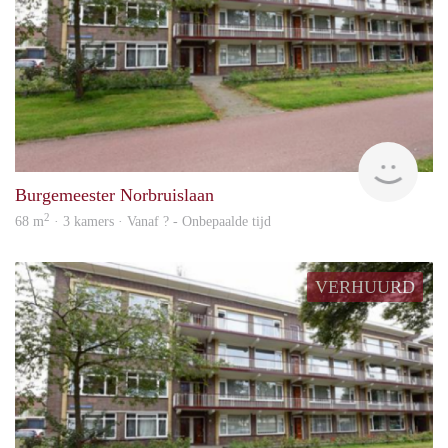
rent
Burgemeester Norbruislaan
2
68 m
· 3 kamers · Vanaf ? - Onbepaalde tijd
VERHUURD