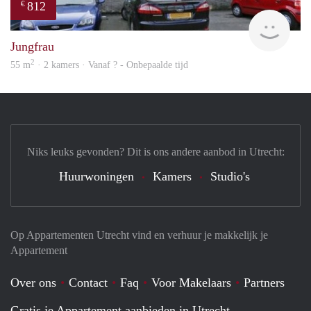
812
€
finde
Jungfrau
2
55 m
· 2 kamers · Vanaf ? - Onbepaalde tijd
Niks leuks gevonden? Dit is ons andere aanbod in Utrecht:
Huurwoningen
Kamers
Studio's
Op Appartementen Utrecht vind en verhuur je makkelijk je
Appartement
Over ons
Contact
Faq
Voor Makelaars
Partners
Gratis je Appartement aanbieden in Utrecht