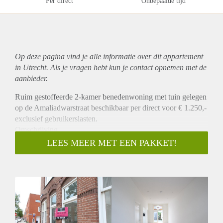
Per direct
Onbepaalde tijd
Op deze pagina vind je alle informatie over dit
appartement
in Utrecht. Als je vragen hebt kun je contact opnemen met de
aanbieder.
Ruim gestoffeerde 2-kamer benedenwoning met tuin gelegen
op de Amaliadwarstraat beschikbaar per direct voor € 1.250,-
exclusief gebruikerslasten.
Omschrijving
Deze ruime beneden woning is recent volledig opgeknapt.
LEES MEER MET EEN PAKKET!
aan de voorzijde is de ruime woonkamer gelegen die zich
kenmerkt door veel lichtinval, in het midden aan de zijkant
bevindt zicht de half open keuken die is v.v. diverse
inbouwapparatuur. Middels openslaande deuren aan de
achterzijde heeft u toegang tot een ruime tuin die is gelegen
op het zuiden. De tuin heeft ook een eigen achterom wat
ideaal is voor het stallen van je fiets. Aan de achterzijde is de