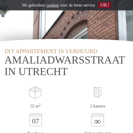
OK!
We gebruiken
cookies
voor de beste service
DIT APPARTEMENT IS VERHUURD
AMALIADWARSSTRAAT
IN UTRECHT
2
55 m
2 kamers
∞
07