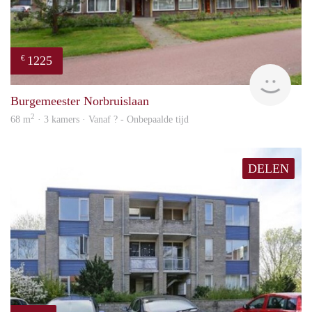
1225
€
finde
Burgemeester Norbruislaan
2
68 m
· 3 kamers · Vanaf ? - Onbepaalde tijd
DELEN