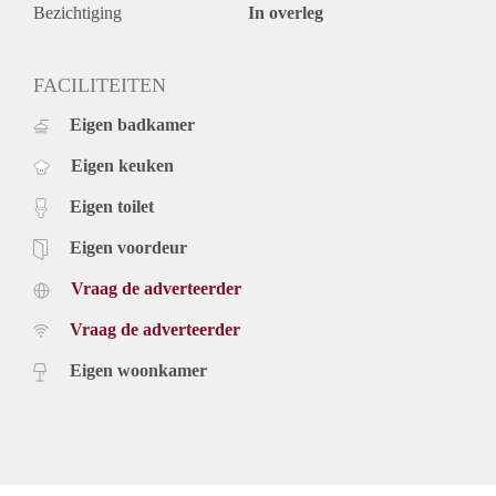
€ 1.250,- per maand exclusief g/w/e, kabel tv, internet en
Bezichtiging
In overleg
belastingen. Inclusief vloer en keukenapparatuur.
Huurprijs op basis van een minimale huurperiode van 12
maanden voor een kortere periode kan er sprake zijn van
FACILITEITEN
verhoging.
Eigen badkamer
Voor meer informatie kunt u contact met ons opnemen of u
kunt uzelf inschrijven op onze website.
Eigen keuken
Eigen toilet
Eigen voordeur
Vraag de adverteerder
Vraag de adverteerder
Eigen woonkamer