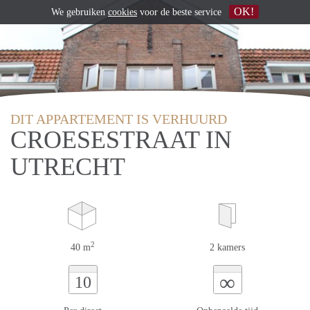
OK!
We gebruiken
cookies
voor de beste service
DIT APPARTEMENT IS VERHUURD
CROESESTRAAT IN
UTRECHT
2
40 m
2 kamers
∞
10