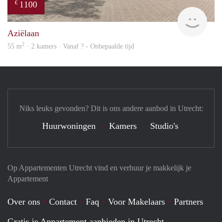
1100
€
rent
Aziëlaan
2
55 m
· 2 kamers · Vanaf ? - Onbepaalde tijd
Niks leuks gevonden? Dit is ons andere aanbod in Utrecht:
Huurwoningen
Kamers
Studio's
Op Appartementen Utrecht vind en verhuur je makkelijk je
Appartement
Over ons
Contact
Faq
Voor Makelaars
Partners
Gratis je Appartement aanbieden in Utrecht