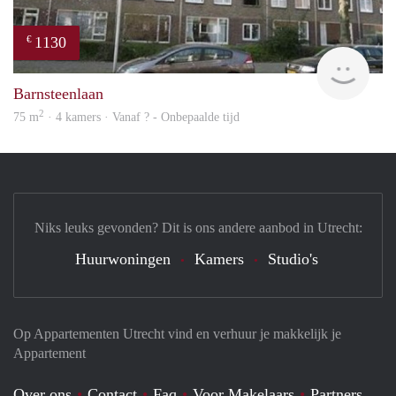
1130
€
finde
Barnsteenlaan
2
75 m
· 4 kamers · Vanaf ? - Onbepaalde tijd
Niks leuks gevonden? Dit is ons andere aanbod in Utrecht:
Huurwoningen
Kamers
Studio's
Op Appartementen Utrecht vind en verhuur je makkelijk je
Appartement
Over ons
Contact
Faq
Voor Makelaars
Partners