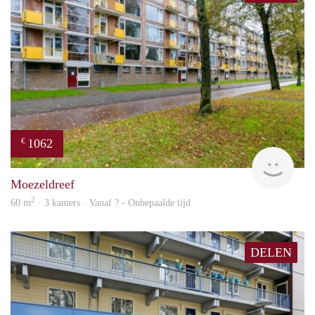
1062
€
finde
Moezeldreef
2
60 m
· 3 kamers · Vanaf ? - Onbepaalde tijd
DELEN