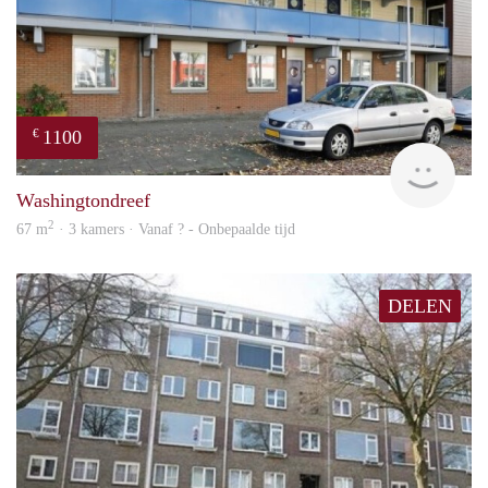
1100
€
rent
Washingtondreef
2
67 m
· 3 kamers · Vanaf ? - Onbepaalde tijd
DELEN