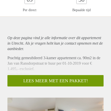
Per direct
Bepaalde tijd
Op deze pagina vind je alle informatie over dit
appartement
in Utrecht. Als je vragen hebt kun je contact opnemen met de
aanbieder.
Prachtig gemeubileerd 3-kamer appartement ca. 90m2 in de
Jan van Ransdorpstraat te huur per 01-10-2019 voor €
1.495,- exclusief.
Omschrijving
Je betreedt het appartement in een ruime hal, waar je de
LEES MEER MET EEN PAKKET!
brievenbussen en intercom vindt die toegang biedt tot de trap
en lift. In de kelder vind je een opbergruimte. De ruime
woonkamer (ca. 50m2) heeft een tv-kast met ruimte voor
spullen en een balkon op het oosten. De slaapkamer heeft 2
slaapkamers van ca. 16m2 en 7m2. De hoofdslaapkamer