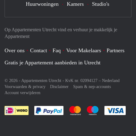
Huurwoningen
Kamers
Studio's
Op Appartementen Utrecht vind en verhuur je makkelijk je
Appartement
Over ons
Contact
Faq
Voor Makelaars
Partners
Gratis je Appartement aanbieden in Utrecht
© 2026 - Appartementen Utrecht - KvK nr. 02094127 –
Nederland
Voorwaarden & privacy
Disclaimer
Spam & nep-accounts
Account verwijderen
Je rekent gemakkelijk af met Paypal
Je rekent gemakkelijk af met M
Je rekent gemakkelij
Je re