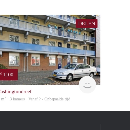
DELEN
1100
€
rent
ashingtondreef
2
7 m
· 3 kamers · Vanaf ? - Onbepaalde tijd