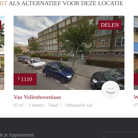
HT
ALS ALTERNATIEF VOOR DEZE LOCATIE
DELEN
1110
€
Woning
finder
Van Vollenhovenlaan
W
2
65 m
· 3 kamers · Vanaf ? - Onbepaalde tijd
6
jk je Appartement