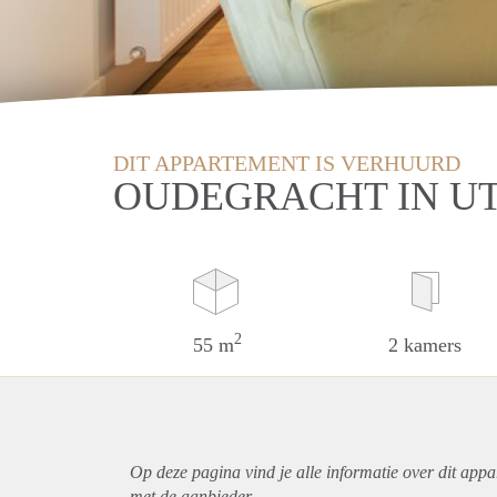
DIT APPARTEMENT IS VERHUURD
OUDEGRACHT IN U
2
55 m
2 kamers
Op deze pagina vind je alle informatie over dit
appa
met de aanbieder.