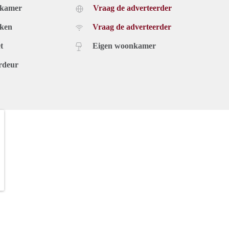
dkamer
Vraag de adverteerder
uken
Vraag de adverteerder
t
Eigen woonkamer
rdeur