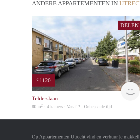
ANDERE APPARTEMENTEN IN
UTREC
DELEN
1120
€
Telderslaan
2
80 m
· 4 kamers · Vanaf ? - Onbepaalde tijd
Op Appartementen Utrecht vind en verhuur je makkeli