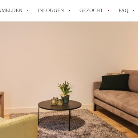
NMELDEN
INLOGGEN
GEZOCHT
FAQ
How to translate AppartementenUtrecht!
Wat is AppartementenUtrecht?
Wat is de privacyverklaring van Appartem
Berekent AppartementenUtrecht
makelaarsvergoeding/bemiddelingsvergoe
Is AppartementenUtrecht verantwoordelij
Appartement / Appartementen in Utrecht?
Alle veelgestelde vragen