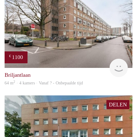
1100
€
finde
Briljantlaan
2
64 m
· 4 kamers · Vanaf ? - Onbepaalde tijd
DELEN