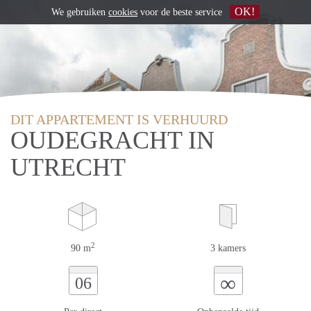
OK!
We gebruiken
cookies
voor de beste service
DIT APPARTEMENT IS VERHUURD
OUDEGRACHT IN
UTRECHT
2
90 m
3 kamers
∞
06