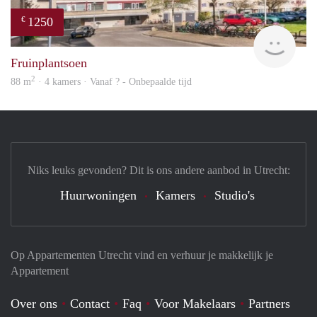
1250
€
rent
Fruinplantsoen
2
88 m
· 4 kamers · Vanaf ? - Onbepaalde tijd
Niks leuks gevonden? Dit is ons andere aanbod in Utrecht:
Huurwoningen
Kamers
Studio's
Op Appartementen Utrecht vind en verhuur je makkelijk je
Appartement
Over ons
Contact
Faq
Voor Makelaars
Partners