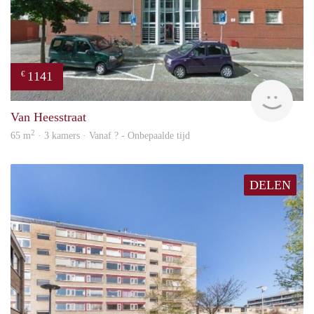
1141
€
rent
Van Heesstraat
2
65 m
· 3 kamers · Vanaf ? - Onbepaalde tijd
DELEN