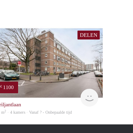
DELEN
1100
€
rent
riljantlaan
2
4 m
· 4 kamers · Vanaf ? - Onbepaalde tijd