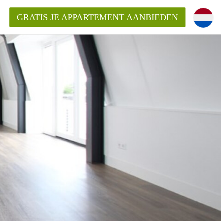
GRATIS JE APPARTEMENT AANBIEDEN
entenUtrecht ?
ding?
k voor het aangeboden