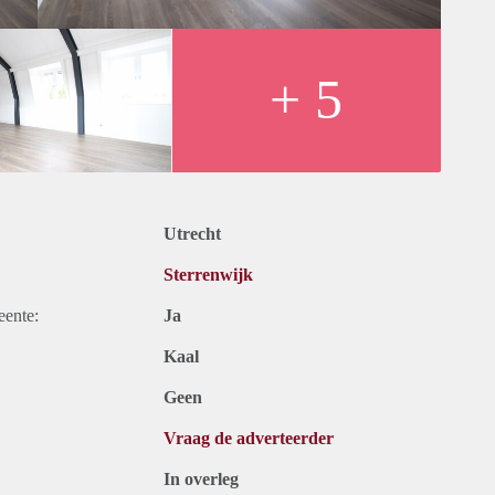
tw.
+ 5
l tv, internet en belastingen. Inclusief stoffering (vloer en
maanden. Bij een korte periode kan er sprake zijn van een
 of uzelf inschrijven op onze website.
Utrecht
Sterrenwijk
eente:
Ja
Kaal
Geen
Vraag de adverteerder
In overleg