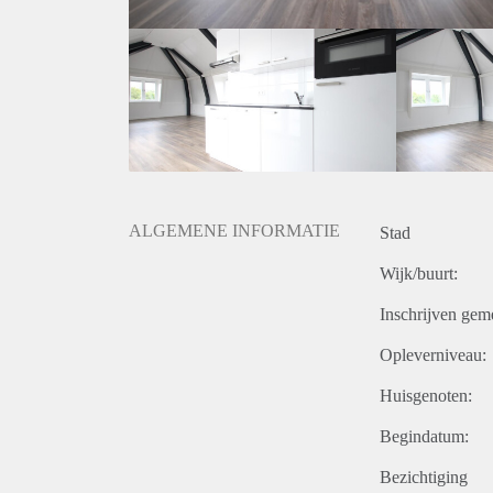
- Borg gelijk aan 2 maanden huur.
- Eenmalige servicekosten á € 295,- exclusief 21% b
- Beschikbaar per direct.
Prijs
€ 1.250,- per maand exclusief nutsvoorzieningen, kabe
raambekleding) en keukenapparatuur
De genoemde huurprijs is op basis van minimaal 12 
verhoging.
Voor meer informatie kunt u contact met ons opnemen
ALGEMENE INFORMATIE
Stad
Wijk/buurt:
Inschrijven gem
Opleverniveau:
Huisgenoten:
Begindatum:
Bezichtiging