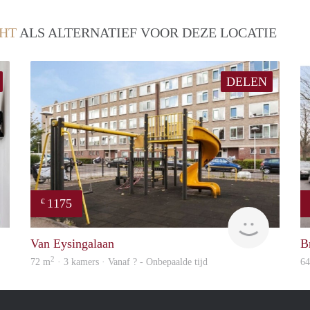
HT
ALS ALTERNATIEF VOOR DEZE LOCATIE
DELEN
1175
€
Karl
Woning
Van Eysingalaan
B
2
72 m
· 3 kamers · Vanaf ? - Onbepaalde tijd
6