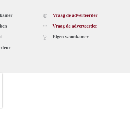
dkamer
Vraag de adverteerder
uken
Vraag de adverteerder
t
Eigen woonkamer
rdeur