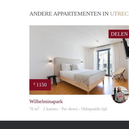
ANDERE APPARTEMENTEN IN
UTREC
DELEN
1150
€
Wilhelminapark
2
70 m
· 2 kamers · Per direct - Onbepaalde tijd