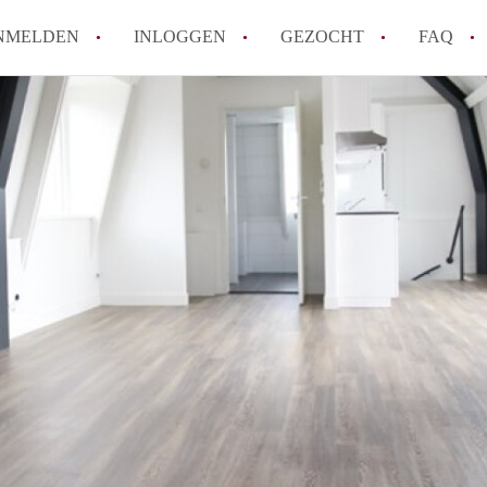
NMELDEN
INLOGGEN
GEZOCHT
FAQ
How to translate AppartementenUtrecht!
Wat is AppartementenUtrecht?
Wat is de privacyverklaring van Appartem
Berekent AppartementenUtrecht
makelaarsvergoeding/bemiddelingsvergoe
Is AppartementenUtrecht verantwoordelij
Appartement / Appartementen in Utrecht?
Alle veelgestelde vragen