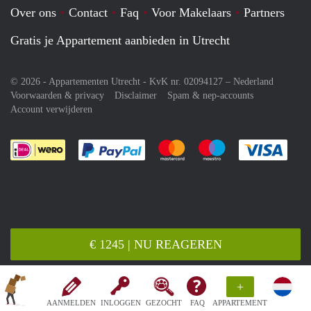
Over ons
Contact
Faq
Voor Makelaars
Partners
Gratis je Appartement aanbieden in Utrecht
© 2026 - Appartementen Utrecht - KvK nr. 02094127 –
Nederland
Voorwaarden & privacy
Disclaimer
Spam & nep-accounts
Account verwijderen
Je rekent gemakkelijk af met Paypal
Je rekent gemakkelijk af met M
Je rekent gemakkelij
Je re
€ 1245 | NU REAGEREN
+
AANMELDEN
INLOGGEN
GEZOCHT
FAQ
APPARTEMENT