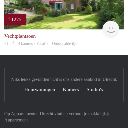
1275
€
finde
Vechtplantsoen
2
71 m
· 4 kamers · Vanaf ? - Onbepaalde tijd
Niks leuks gevonden? Dit is ons andere aanbod in Utrecht:
Huurwoningen
Kamers
Studio's
Op Appartementen Utrecht vind en verhuur je makkelijk je
Appartement