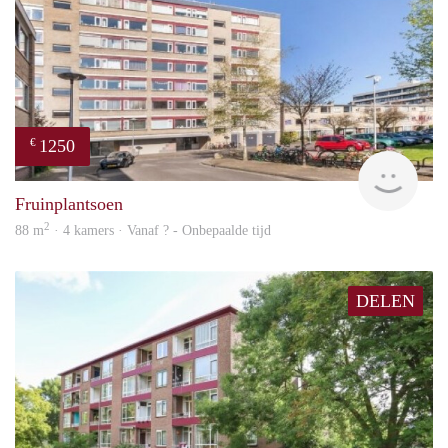
1250
€
rent
Fruinplantsoen
2
88 m
· 4 kamers · Vanaf ? - Onbepaalde tijd
DELEN