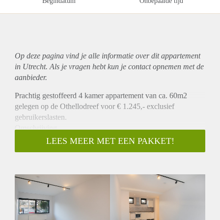
Begindatum
Onbepaalde tijd
Op deze pagina vind je alle informatie over dit
appartement
in Utrecht. Als je vragen hebt kun je contact opnemen met de
aanbieder.
Prachtig gestoffeerd 4 kamer appartement van ca. 60m2
gelegen op de Othellodreef voor € 1.245,- exclusief
gebruikerslasten.
Omschrijving
Er worden 8 prachtige appartement gerealiseerd op de
LEES MEER MET EEN PAKKET!
Othellodreef. Dit appartement heeft twee slaapkamer, een
ruime woonkamer met een moderne open keuken die is
voorzien van alle benodigde inbouwapparatuur. Mooie
laminaatvloeren, raambekleding, moderne verlichting en strak
afgewerkte badkamer. Tevens is er een algemene fietsen
berging beschikbaar exclusief voor de bewoners van dit
complex. De appartementen zijn voorzien van zonnepanelen