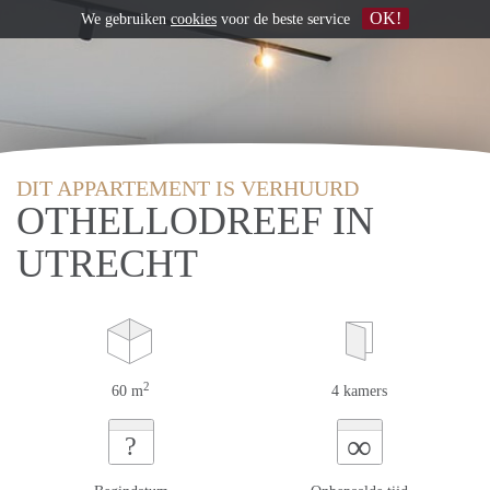
OK!
We gebruiken
cookies
voor de beste service
DIT APPARTEMENT IS VERHUURD
OTHELLODREEF IN
UTRECHT
2
60 m
4 kamers
∞
?