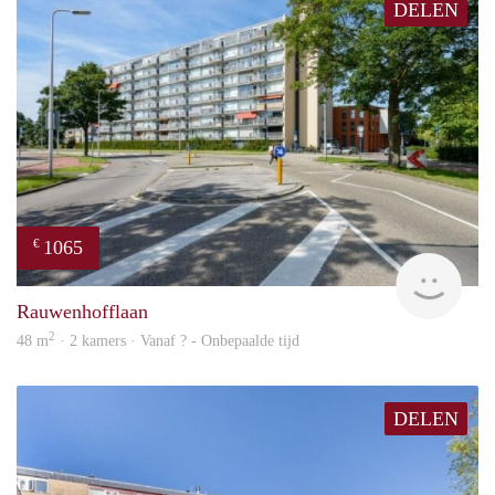
DELEN
1065
€
rent
Rauwenhofflaan
2
48 m
· 2 kamers · Vanaf ? - Onbepaalde tijd
DELEN