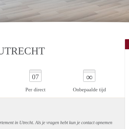
 UTRECHT
∞
07
Per direct
Onbepaalde tijd
rtement
in Utrecht. Als je vragen hebt kun je contact opnemen