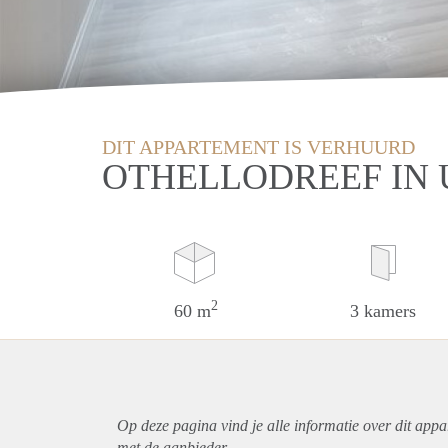
DIT APPARTEMENT IS VERHUURD
OTHELLODREEF IN
2
60 m
3 kamers
Op deze pagina vind je alle informatie over dit
appa
met de aanbieder.