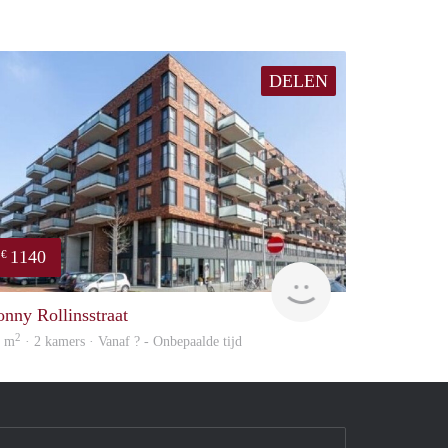
DELEN
1140
€
rent
onny Rollinsstraat
2
0 m
· 2 kamers · Vanaf ? - Onbepaalde tijd