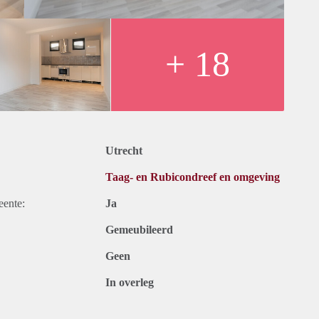
rwarming)
+ 18
ouden, verwarmen, verlichten algemene ruimte en wassen
ning
Utrecht
lektra, servicekosten tv/internet en belastingen). Inclusief
Taag- en Rubicondreef en omgeving
fspraak inplannen via e-mail.
eente:
Ja
Gemeubileerd
Geen
In overleg