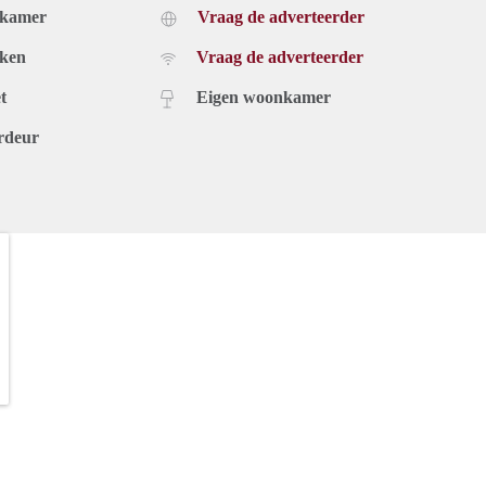
dkamer
Vraag de adverteerder
uken
Vraag de adverteerder
t
Eigen woonkamer
rdeur