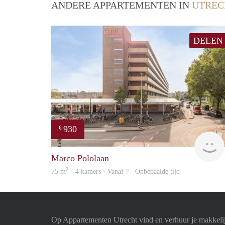
ANDERE APPARTEMENTEN IN
UTREC
DELEN
930
€
Marco Pololaan
2
75 m
· 4 kamers · Vanaf ? - Onbepaalde tijd
Op Appartementen Utrecht vind en verhuur je makkeli