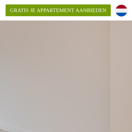
GRATIS JE APPARTEMENT AANBIEDEN
entenUtrecht ?
ding?
k voor het aangeboden