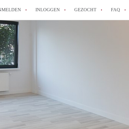
NMELDEN
INLOGGEN
GEZOCHT
FAQ
How to translate AppartementenUtrecht!
Wat is AppartementenUtrecht?
Wat is de privacyverklaring van Appartem
Berekent AppartementenUtrecht
makelaarsvergoeding/bemiddelingsvergoe
Is AppartementenUtrecht verantwoordelij
Appartement / Appartementen in Utrecht?
Alle veelgestelde vragen