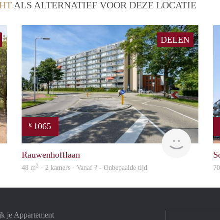
HT
ALS ALTERNATIEF VOOR DEZE LOCATIE
DELEN
1065
€
Woning
rent
Rauwenhofflaan
S
2
48 m
· 2 kamers · Vanaf ? - Onbepaalde tijd
7
jk je Appartement