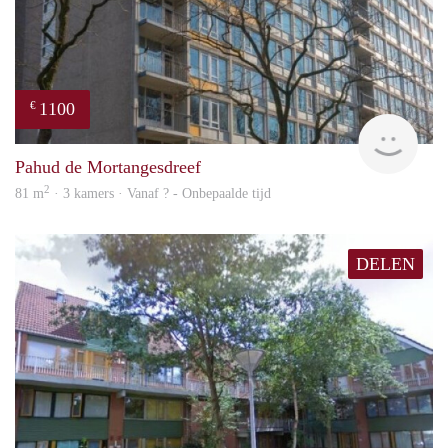
1100
€
rent
Pahud de Mortangesdreef
2
81 m
· 3 kamers · Vanaf ? - Onbepaalde tijd
DELEN