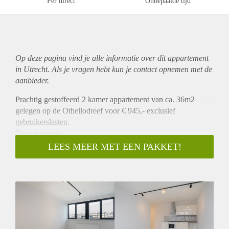
Per direct
Onbepaalde tijd
Op deze pagina vind je alle informatie over dit
appartement
in Utrecht. Als je vragen hebt kun je contact opnemen met de
aanbieder.
Prachtig gestoffeerd 2 kamer appartement van ca. 36m2
gelegen op de Othellodreef voor € 945,- exclusief
gebruikerslasten.
Omschrijving
Er worden 8 prachtige appartement gerealiseerd op de
LEES MEER MET EEN PAKKET!
Othellodreef. Dit appartement heeft een slaapkamer, een
ruime woonkamer met een moderne open keuken die is
voorzien van alle benodigde inbouwapparatuur. Mooie
laminaatvloeren, raambekleding, moderne verlichting en strak
afgewerkte badkamer. Tevens is er een algemene fietsen
berging beschikbaar exclusief voor de bewoners van dit
complex. De appartementen zijn voorzien van zonnepanelen