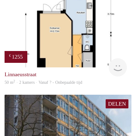
1255
€
finde
Linnaeusstraat
2
50 m
· 2 kamers · Vanaf ? - Onbepaalde tijd
DELEN