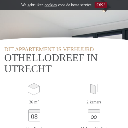
OK!
We gebruiken
cookies
voor de beste service
DIT APPARTEMENT IS VERHUURD
OTHELLODREEF IN
UTRECHT
2
36 m
2 kamers
∞
08