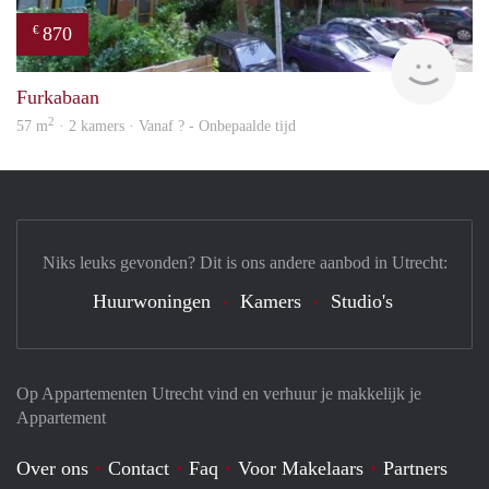
870
€
rent
Furkabaan
2
57 m
· 2 kamers · Vanaf ? - Onbepaalde tijd
Niks leuks gevonden? Dit is ons andere aanbod in Utrecht:
Huurwoningen
Kamers
Studio's
Op Appartementen Utrecht vind en verhuur je makkelijk je
Appartement
Over ons
Contact
Faq
Voor Makelaars
Partners