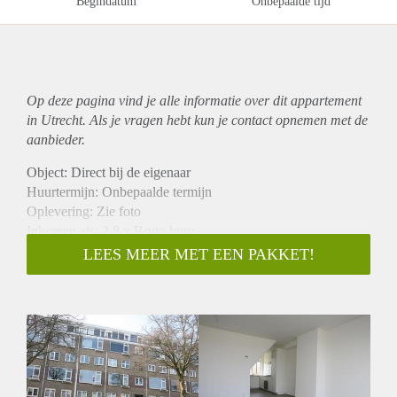
Begindatum
Onbepaalde tijd
Op deze pagina vind je alle informatie over dit
appartement
in Utrecht. Als je vragen hebt kun je contact opnemen met de
aanbieder.
Object: Direct bij de eigenaar
Huurtermijn: Onbepaalde termijn
Oplevering: Zie foto
Inkomen eis: 2,8 x Bruto huur
Garantiestelling mogelijk: Ja
LEES MEER MET EEN PAKKET!
Borg: 1 Maand
Bemiddeling kosten: Nee
Woningdelers toegestaan: Ja
Huisdieren toegestaan: Afhankelijk van de Eigenaar
Huurtoeslag grens: Nee
Geschikt voor studenten: Afhankelijk van de Eigenaar