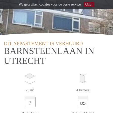
OK!
We gebruiken
cookies
voor de beste service
DIT APPARTEMENT IS VERHUURD
BARNSTEENLAAN IN
UTRECHT
2
75 m
4 kamers
∞
?