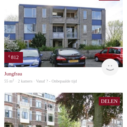
812
€
finde
Jungfrau
2
55 m
· 2 kamers · Vanaf ? - Onbepaalde tijd
DELEN