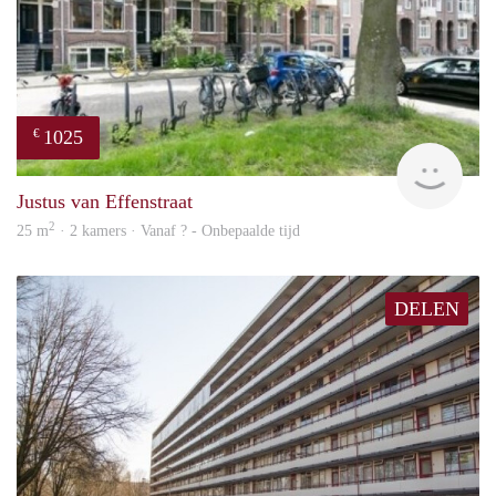
1025
€
finde
Justus van Effenstraat
2
25 m
· 2 kamers · Vanaf ? - Onbepaalde tijd
DELEN