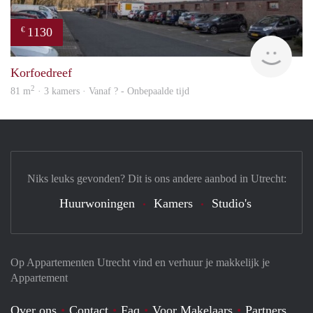
1130
€
finde
Korfoedreef
2
81 m
· 3 kamers · Vanaf ? - Onbepaalde tijd
Niks leuks gevonden? Dit is ons andere aanbod in Utrecht:
Huurwoningen
Kamers
Studio's
Op Appartementen Utrecht vind en verhuur je makkelijk je
Appartement
Over ons
Contact
Faq
Voor Makelaars
Partners