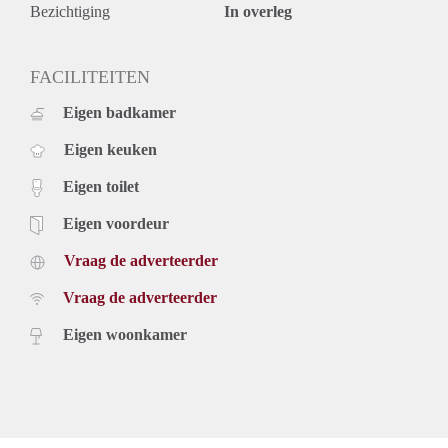
- Eindschoonmaakkosten verplicht.
Bezichtiging
In overleg
- Huurperiode van 12 maanden, met de mogelijkheid om te
verlengen.
- Borg gelijk aan 2 maanden huur.
FACILITEITEN
- Eenmalige service kosten á € 295,- exclusief 21% BTW.
Eigen badkamer
- Beschikbaar per 15-09-2019
Prijs
Eigen keuken
€ 1.100,- per maand exclusief gas, elektra, tv, internet en
gemeentelijke belastingen. Inclusief servicekosten,
Eigen toilet
onderhoudskosten nieuwe cv installatie en water.
De genoemde huurprijs is op basis van minimaal 12
Eigen voordeur
maanden. Bij een kortere huurperiode kan er sprake zijn van
Vraag de adverteerder
een verhoging.
Voor meer informatie of bezichtigingen willen wij u vragen
Vraag de adverteerder
contact met ons op te nemen of om uzelf in te schrijven op
onze website.
Eigen woonkamer