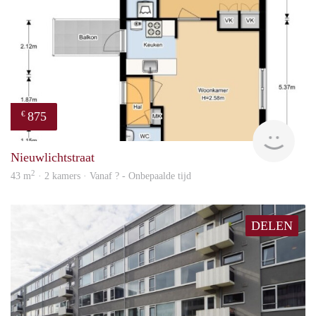
875
€
finde
Nieuwlichtstraat
2
43 m
· 2 kamers · Vanaf ? - Onbepaalde tijd
DELEN