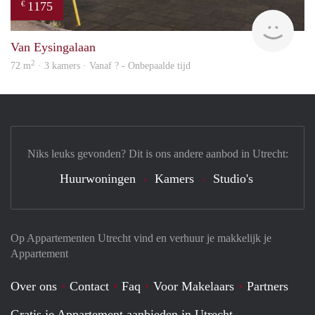
1175
€
Woni
Van Eysingalaan
2
72 m
· 3 kamers · Vanaf ? - Onbepaalde tijd
Niks leuks gevonden? Dit is ons andere aanbod in Utrecht:
Huurwoningen
Kamers
Studio's
Op Appartementen Utrecht vind en verhuur je makkelijk je
Appartement
Over ons
Contact
Faq
Voor Makelaars
Partners
Gratis je Appartement aanbieden in Utrecht