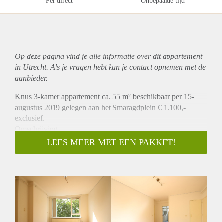
Per direct
Onbepaalde tijd
Op deze pagina vind je alle informatie over dit
appartement
in Utrecht. Als je vragen hebt kun je contact opnemen met de
aanbieder.
Knus 3-kamer appartement ca. 55 m² beschikbaar per 15-
augustus 2019 gelegen aan het Smaragdplein € 1.100,-
exclusief.
Omschrijving
Dit gestoffeerd 3-kamer appartement is gelegen op de 4e
LEES MEER MET EEN PAKKET!
verdieping met balkon met uitzicht op een groenstrook waar
je heerlijk kunt recreëren. De woonkamer beschikt over veel
natuurlijk licht en is gesitueerd aan de voor zijde met uitzicht
over het winkelcentrum Smaragdplein en is voorzien van
zonnewering. De ruime keuken gesloten is gelegen aan de
achterzijde van de woning, waaraan ook het balkon is
gesitueerd, en is voorzien van alle benodigde