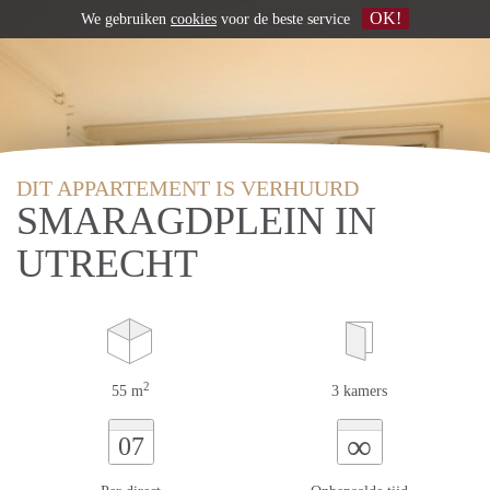
OK!
We gebruiken
cookies
voor de beste service
DIT APPARTEMENT IS VERHUURD
SMARAGDPLEIN IN
UTRECHT
2
55 m
3 kamers
∞
07