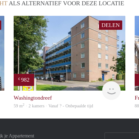
HT
ALS ALTERNATIEF VOOR DEZE LOCATIE
DELEN
982
€
rent
Woning
Washingtondreef
F
2
59 m
· 2 kamers · Vanaf ? - Onbepaalde tijd
8
jk je Appartement