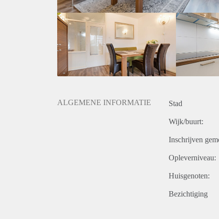
- Bijkomende kosten ca. € 286,- (G/W/E/I/TV)
- Eindschoonmaak verplicht.
- Huurtermijn bepaalde tijd.
- Borg is gelijk aan 2 maanden huur.
- Eenmalige servicekosten € 295,- exclusief BTW.
- Beschikbaar in overleg.
Prijs
€ 1.450,- per maand exclusief g/w/e, kabel tv, en bel
ALGEMENE INFORMATIE
Stad
Wijk/buurt:
Inschrijven gem
Opleverniveau:
Huisgenoten:
Bezichtiging