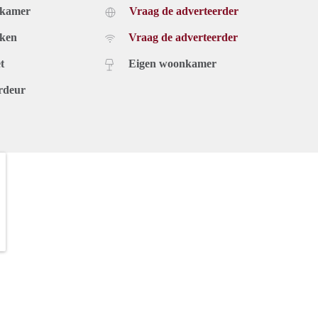
dkamer
Vraag de adverteerder
uken
Vraag de adverteerder
t
Eigen woonkamer
rdeur