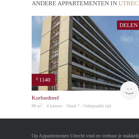
ANDERE APPARTEMENTEN IN
UTREC
DELEN
1140
€
Korfoedreef
2
88 m
· 4 kamers · Vanaf ? - Onbepaalde tijd
Op Appartementen Utrecht vind en verhuur je makkeli