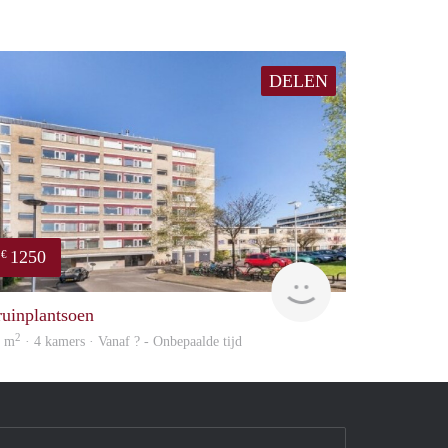
DELEN
1250
€
rent
ruinplantsoen
2
8 m
· 4 kamers · Vanaf ? - Onbepaalde tijd