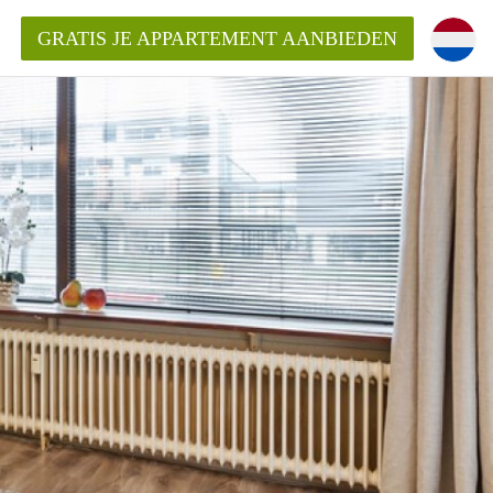
GRATIS JE APPARTEMENT AANBIEDEN
entenUtrecht ?
ding?
k voor het aangeboden