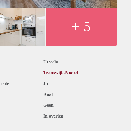
+ 5
astingen. Inclusief stoffering, meubilering en keukenapparatuur.
Utrecht
Transwijk-Noord
eente:
Ja
Kaal
Geen
In overleg