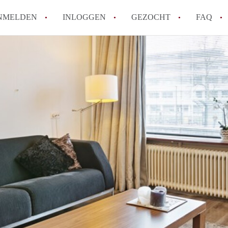
NMELDEN
INLOGGEN
GEZOCHT
FAQ
How to translate AppartementenUtrecht!
Wat is AppartementenUtrecht?
Wat is de privacyverklaring van Appartem
Berekent AppartementenUtrecht
makelaarsvergoeding/bemiddelingsvergoe
Is AppartementenUtrecht verantwoordelij
Appartement / Appartementen in Utrecht?
Alle veelgestelde vragen