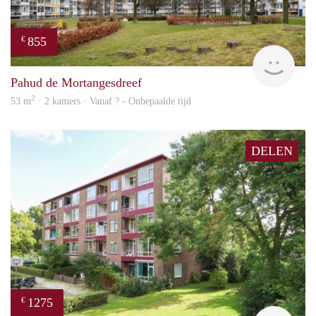
855
€
rent
Pahud de Mortangesdreef
2
53 m
· 2 kamers · Vanaf ? - Onbepaalde tijd
DELEN
1275
€
finde