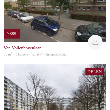
885
€
finde
Van Vollenhovenlaan
2
65 m
· 3 kamers · Vanaf ? - Onbepaalde tijd
DELEN