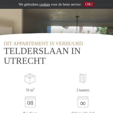
OK!
We gebruiken
cookies
voor de beste service
DIT APPARTEMENT IS VERHUURD
TELDERSLAAN IN
UTRECHT
2
70 m
2 kamers
∞
08