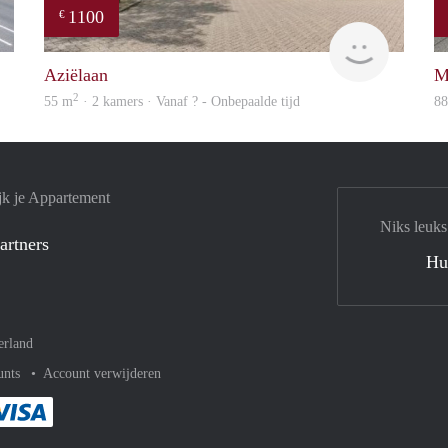
1100
€
rent
finder
Aziëlaan
M
2
55 m
· 2 kamers · Vanaf ? - Onbepaalde tijd
8
jk je Appartement
Niks leuks
artners
Hu
erland
unts
Account verwijderen
met Paypal
kelijk af met Mastercard
ent gemakkelijk af met Meastro
Je rekent gemakkelijk af met Visa