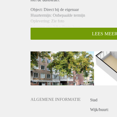
Object: Direct bij de eigenaar
Huurtermijn: Onbepaalde termijn
Oplevering: Zie foto
Inkomen eis: 2,9 x Bruto huur
Garantiestelling mogelijk: Ja
LEES MEER
Borg: 1 Maand
Bemiddeling kosten: Nee
Woningdelers toegestaan: Ja
Huisdieren toegestaan: Afhankelijk van de Eigenaar
Huurtoeslag grens: Nee
Geschikt voor studenten: Afhankelijk van de Eigena
ALGEMENE INFORMATIE
Stad
Wijk/buurt: