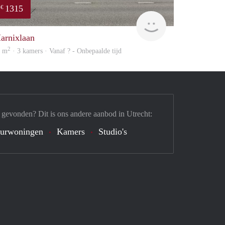
1315
€
Woning
arnixlaan
2
8 m
· 3 kamers · Vanaf ? - Onbepaalde tijd
 gevonden? Dit is ons andere aanbod in Utrecht:
urwoningen
Kamers
Studio's