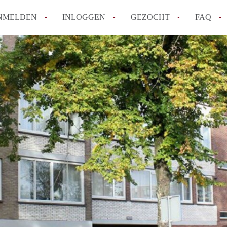
NMELDEN
INLOGGEN
GEZOCHT
FAQ
How to translate AppartementenUtrecht!
Wat is AppartementenUtrecht?
Wat is de privacyverklaring van Appartem
Berekent AppartementenUtrecht
makelaarsvergoeding/bemiddelingsvergoe
Is AppartementenUtrecht verantwoordelij
Appartement / Appartementen in Utrecht?
Alle veelgestelde vragen