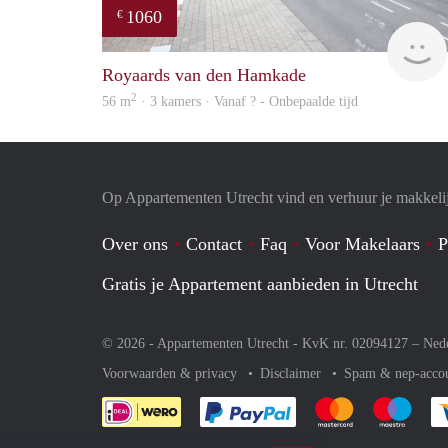
1060
€
Royaards van den Hamkade
2
56 m
· 3 kamers · Vanaf ? - Onbepaalde tijd
Op Appartementen Utrecht vind en verhuur je makkeli
Over ons
Contact
Faq
Voor Makelaars
P
Gratis je Appartement aanbieden in Utrecht
© 2026 - Appartementen Utrecht - KvK nr. 02094127 –
Ned
Voorwaarden & privacy
Disclaimer
Spam & nep-acco
Je rekent gemakkelijk af 
Je rekent gemak
Je rek