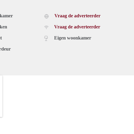
dkamer
Vraag de adverteerder
uken
Vraag de adverteerder
t
Eigen woonkamer
rdeur