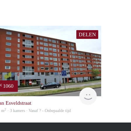
DELEN
1060
€
finder
an Esveldstraat
2
0 m
· 3 kamers · Vanaf ? - Onbepaalde tijd