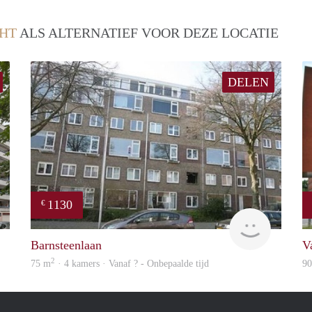
HT
ALS ALTERNATIEF VOOR DEZE LOCATIE
DELEN
1130
€
Woning
finder
Barnsteenlaan
V
2
75 m
· 4 kamers · Vanaf ? - Onbepaalde tijd
9