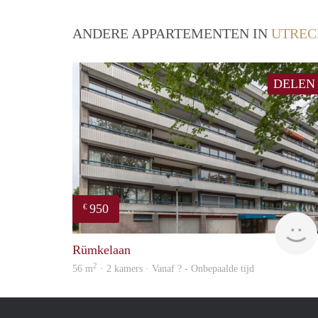
ANDERE APPARTEMENTEN IN
UTREC
DELEN
950
€
Rümkelaan
2
56 m
· 2 kamers · Vanaf ? - Onbepaalde tijd