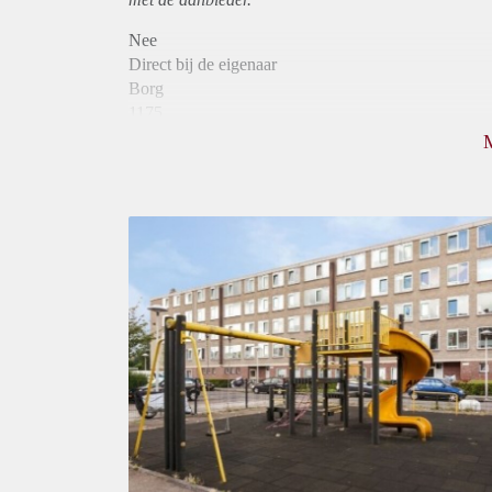
Nee
Direct bij de eigenaar
Borg
1175
Garantiestelling
Mogelijk
Huurtoeslag
Niet mogelijk
Inkomen eis
3,2 X Maandhuur Bruto
Huurtermijn
Onbepaalde termijn
Oplevering
Kaal