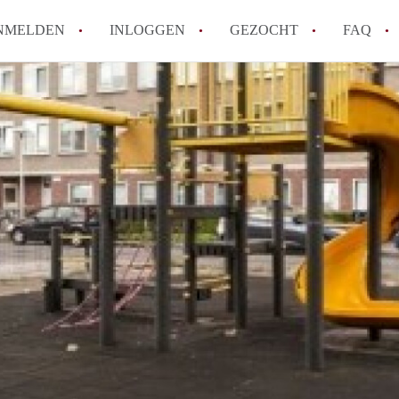
NMELDEN
INLOGGEN
GEZOCHT
FAQ
How to translate AppartementenUtrecht!
Wat is AppartementenUtrecht?
Wat is de privacyverklaring van Appartem
Berekent AppartementenUtrecht
makelaarsvergoeding/bemiddelingsvergoe
Is AppartementenUtrecht verantwoordelij
Appartement / Appartementen in Utrecht?
Alle veelgestelde vragen