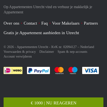
Op Appartementen Utrecht vind en verhuur je makkelijk je
Appartement
Over ons
Contact
Faq
Voor Makelaars
Partners
Gratis je Appartement aanbieden in Utrecht
© 2026 - Appartementen Utrecht - KvK nr. 02094127 –
Nederland
Voorwaarden & privacy
Disclaimer
Spam & nep-accounts
Account verwijderen
Je rekent gemakkelijk af met Paypal
Je rekent gemakkelijk af met M
Je rekent gemakkelij
Je re
€ 1000 | NU REAGEREN