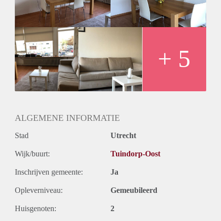
Except for internet, you will need to get a subscription
somewhere (estimated about 30 euros/month)
+ 5
ALGEMENE INFORMATIE
Stad
Utrecht
Wijk/buurt:
Tuindorp-Oost
Inschrijven gemeente:
Ja
Opleverniveau:
Gemeubileerd
Huisgenoten:
2