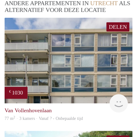
ANDERE APPARTEMENTEN IN
UTRECHT
ALS
ALTERNATIEF VOOR DEZE LOCATIE
DELEN
1030
€
Woni
Van Vollenhovenlaan
2
77 m
· 3 kamers · Vanaf ? - Onbepaalde tijd