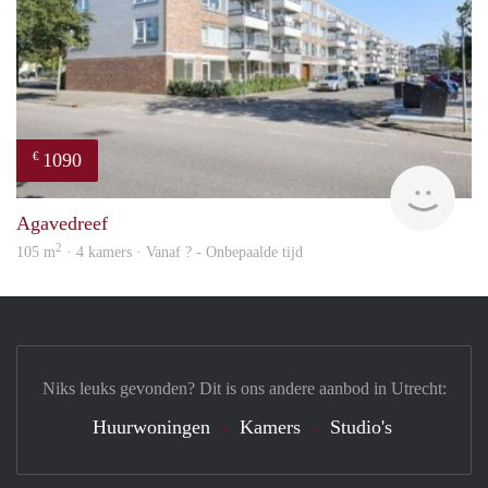
1090
€
finde
Agavedreef
2
105 m
· 4 kamers · Vanaf ? - Onbepaalde tijd
Niks leuks gevonden? Dit is ons andere aanbod in Utrecht:
Huurwoningen
Kamers
Studio's