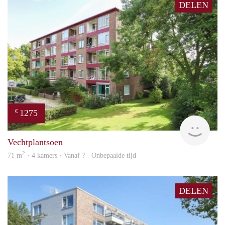
DELEN
1275
€
finde
Vechtplantsoen
2
71 m
· 4 kamers · Vanaf ? - Onbepaalde tijd
DELEN