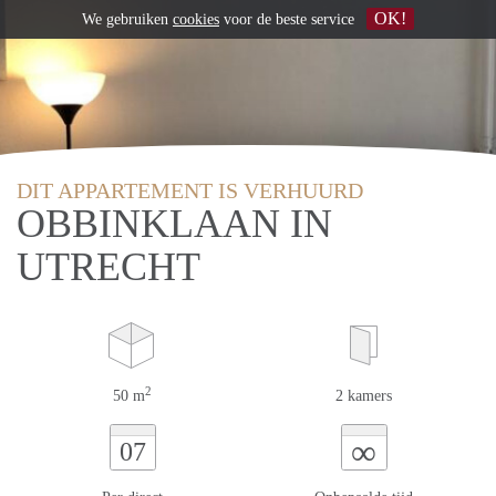
OK!
We gebruiken
cookies
voor de beste service
DIT APPARTEMENT IS VERHUURD
OBBINKLAAN IN
UTRECHT
2
50 m
2 kamers
∞
07