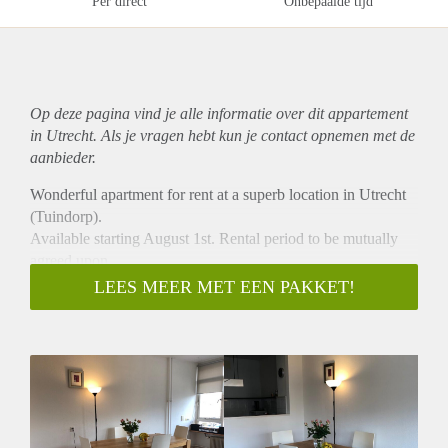
Per direct
Onbepaalde tijd
Op deze pagina vind je alle informatie over dit
appartement
in Utrecht. Als je vragen hebt kun je contact opnemen met de
aanbieder.
Wonderful apartment for rent at a superb location in Utrecht
(Tuindorp).
Available starting August 1st. Rental period to be mutually
agreed upon.
On 1st floor of apartment building: Private entrance, spacious
LEES MEER MET EEN PAKKET!
hallway, Living room, Kitchen, bedroom, balcony, full
bathroom. Semi-furnished (can be fine-tuned depending on
wishes). A lively and popular high-end shopping area nearby,
location is close to everything and city centre less than 10
minutes away. Perfect for starting professional or couple.
Please let me know if you are interested to discuss.
Price of 1280/month includes all utilities.