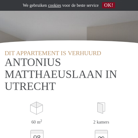
OK!
We gebruiken
cookies
voor de beste service
DIT APPARTEMENT IS VERHUURD
ANTONIUS
MATTHAEUSLAAN IN
UTRECHT
2
60 m
2 kamers
∞
08