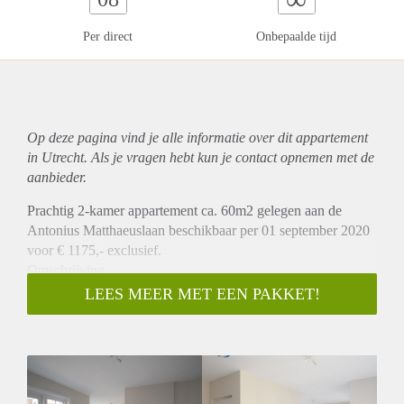
Per direct
Onbepaalde tijd
Op deze pagina vind je alle informatie over dit
appartement
in Utrecht. Als je vragen hebt kun je contact opnemen met de
aanbieder.
Prachtig 2-kamer appartement ca. 60m2 gelegen aan de
Antonius Matthaeuslaan beschikbaar per 01 september 2020
voor € 1175,- exclusief.
Omschrijving
Dit appartement is gelegen op de 2e verdieping. Bij
LEES MEER MET EEN PAKKET!
binnenkomst heeft u toegang tot een ruime woonkamer met
daarbij een open keuken welke is v.v. diverse
inbouwapparatuur. Vanuit de woonkamer heeft u toegang tot
een klein balkon. Het appartement beschikt over 1
slaapkamer van ca.12m2 . Vanuit de slaapkamer heeft u