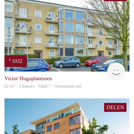
1032
€
finde
Victor Hugoplantsoen
2
62 m
· 2 kamers · Vanaf ? - Onbepaalde tijd
DELEN