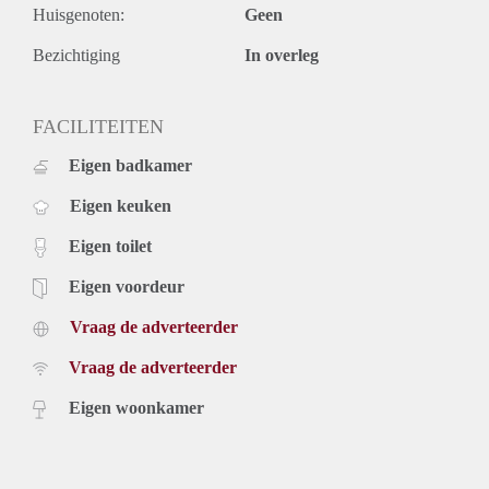
Huisgenoten:
Geen
- Eenmalige servicekosten € 295,- exclusief 21% btw.
- Beschikbaar 01 september 2020.
Bezichtiging
In overleg
Prijs
€ 1.175,- exclusief g/w/e, tv, internet en belastingen. Inclusief
laminaatvloer en keukenapparatuur.
FACILITEITEN
Voor meer informatie en bezichtigingen kunt u contact met
Eigen badkamer
ons opnemen.
Eigen keuken
Eigen toilet
Eigen voordeur
Vraag de adverteerder
Vraag de adverteerder
Eigen woonkamer