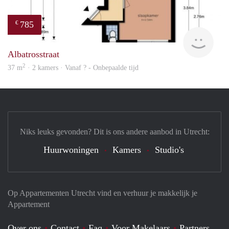
785
€
finde
Albatrosstraat
2
37 m
· 2 kamers · Vanaf ? - Onbepaalde tijd
Niks leuks gevonden? Dit is ons andere aanbod in Utrecht:
Huurwoningen
Kamers
Studio's
Op Appartementen Utrecht vind en verhuur je makkelijk je
Appartement
Over ons
Contact
Faq
Voor Makelaars
Partners