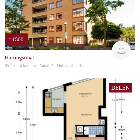
1500
€
rent
Hartingstraat
2
85 m
· 4 kamers · Vanaf ? - Onbepaalde tijd
DELEN