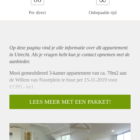
Per direct
Onbepaalde tijd
Op deze pagina vind je alle informatie over dit
appartement
in Utrecht. Als je vragen hebt kun je contact opnemen met de
aanbieder.
Mooi gemeubileerd 3-kamer appartement van ca. 70m2 aan
de Willem van Noortplein te huur per 15-11-2019 voor
€1395,- incl.
Omschrijving
Dit mooie, volledig gerenoveerde 3 kamer appartement van
LEES MEER MET EEN PAKKET!
70m2 is volledig gemeubileerd. Het appartement heeft een
mooie woonkamer met veel ruimte. Het appartement heeft
een nieuwe keuken welke voorzien is van een gas oven,
magnetron en koelkast. Een ruime slaapkamer en een 2e
kamer welke gebruikt kan worden als 2e slaapkamer of