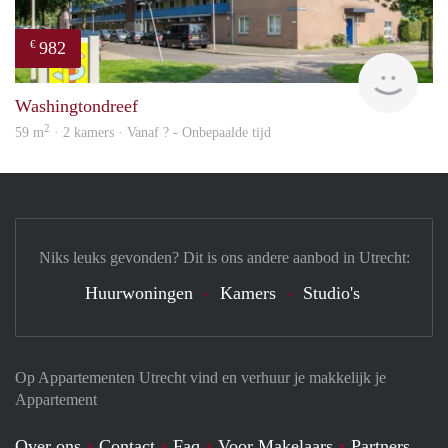
982
€
Woni
Washingtondreef
2
59 m
· 2 kamers · Vanaf ? - Onbepaalde tijd
Niks leuks gevonden? Dit is ons andere aanbod in Utrecht:
Huurwoningen
Kamers
Studio's
Op Appartementen Utrecht vind en verhuur je makkelijk je
Appartement
Over ons
Contact
Faq
Voor Makelaars
Partners