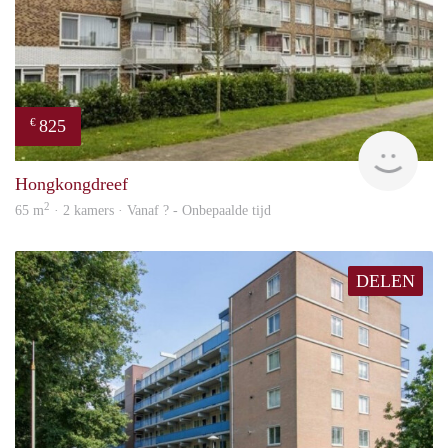
825
€
finde
Hongkongdreef
2
65 m
· 2 kamers · Vanaf ? - Onbepaalde tijd
DELEN