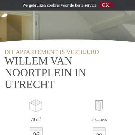
OK!
We gebruiken
cookies
voor de beste service
DIT APPARTEMENT IS VERHUURD
WILLEM VAN
NOORTPLEIN IN
UTRECHT
2
70 m
3 kamers
∞
06