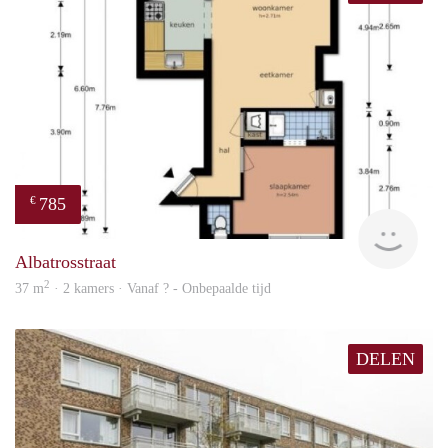
785
€
finde
Albatrosstraat
2
37 m
· 2 kamers · Vanaf ? - Onbepaalde tijd
DELEN