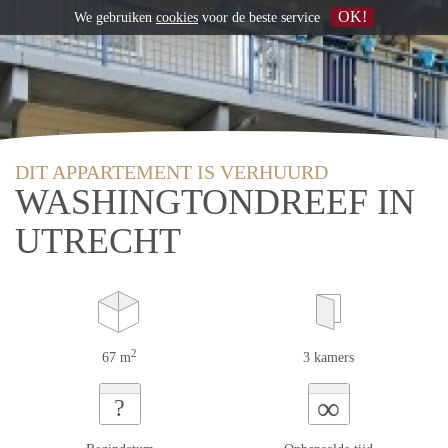
OK!
We gebruiken
cookies
voor de beste service
DIT APPARTEMENT IS VERHUURD
WASHINGTONDREEF IN
UTRECHT
2
67 m
3 kamers
∞
?