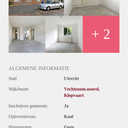
Huurtermijn
Onbepaalde termijn
Oplevering
Kaal
+ 2
ALGEMENE INFORMATIE
Stad
Utrecht
Wijk/buurt:
Vechtzoom-noord,
Klopvaart
Inschrijven gemeente:
Ja
Opleverniveau:
Kaal
Huisgenoten:
Geen