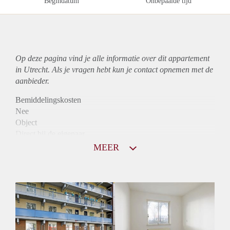
Begindatum
Onbepaalde tijd
Op deze pagina vind je alle informatie over dit
appartement
in Utrecht. Als je vragen hebt kun je contact opnemen met de
aanbieder.
Bemiddelingskosten
Nee
Object
Direct bij de eigenaar
Borg
MEER
1100
Garantiestelling
Mogelijk
Huurtoeslag
Niet mogelijk
Inkomen eis
3,0 X Maandhuur Bruto