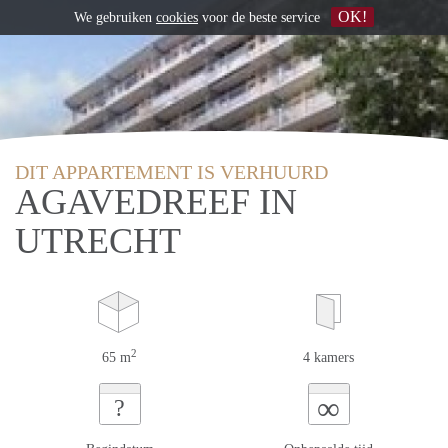
OK!
We gebruiken
cookies
voor de beste service
DIT APPARTEMENT IS VERHUURD
AGAVEDREEF IN
UTRECHT
2
65 m
4 kamers
∞
?