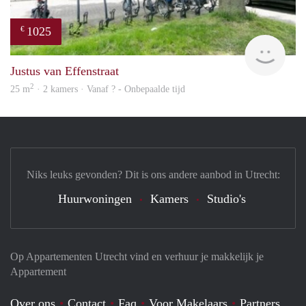
1025
€
finde
Justus van Effenstraat
2
25 m
· 2 kamers · Vanaf ? - Onbepaalde tijd
Niks leuks gevonden? Dit is ons andere aanbod in Utrecht:
Huurwoningen
Kamers
Studio's
Op Appartementen Utrecht vind en verhuur je makkelijk je
Appartement
Over ons
Contact
Faq
Voor Makelaars
Partners