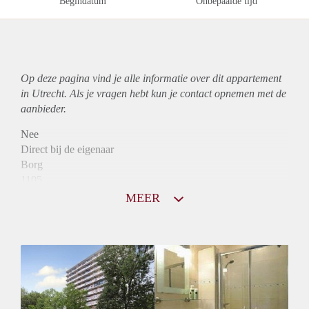
Begindatum
Onbepaalde tijd
Op deze pagina vind je alle informatie over dit
appartement
in Utrecht. Als je vragen hebt kun je contact opnemen met de
aanbieder.
Nee
Direct bij de eigenaar
Borg
1105
Garantiestelling
MEER
Mogelijk
Huurtoeslag
Niet mogelijk
Inkomen eis
3,1 X Maandhuur Bruto
Huurtermijn
Onbepaalde termijn