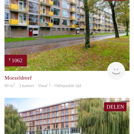
1062
€
finde
Moezeldreef
2
60 m
· 3 kamers · Vanaf ? - Onbepaalde tijd
DELEN