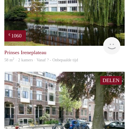
1060
€
rent
Prinses Ireneplateau
2
58 m
· 2 kamers · Vanaf ? - Onbepaalde tijd
DELEN