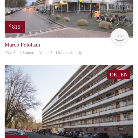
815
€
finde
Marco Pololaan
2
75 m
· 3 kamers · Vanaf ? - Onbepaalde tijd
DELEN