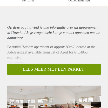
Per direct
Onbepaalde tijd
Op deze pagina vind je alle informatie over dit
appartement
in Utrecht. Als je vragen hebt kun je contact opnemen met de
aanbieder.
Beautiful 3-room apartment of approx 80m2 located at the
Adelaarstraat available from 1st of April for € 1.495,-
exclusive.
Description
This apartment is located on the ground floor and lower
LEES MEER MET EEN PAKKET!
ground floor. It is a 2-bedroom apartment with 1 bedroom
with a double bed and 1 bedroom with two single beds. The
double bed can be converted into two single beds upon
request. The apartment is completely renovated and has a
completely new and modern interior and fully equipped
living room, kitchen and dining area and the bathroom, a
separate toilet and laundry room can be found on the ground