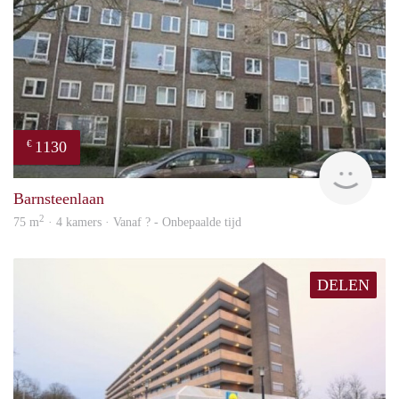
1130
€
finde
Barnsteenlaan
2
75 m
· 4 kamers · Vanaf ? - Onbepaalde tijd
DELEN