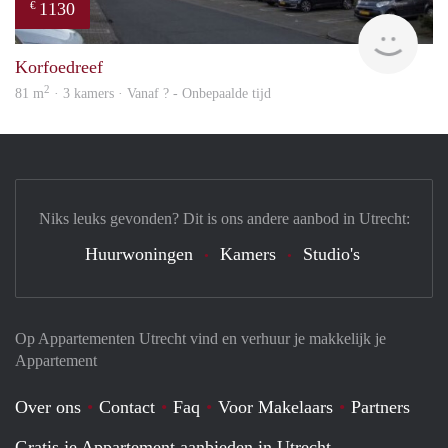
1130
€
finde
Korfoedreef
2
81 m
· 3 kamers · Vanaf ? - Onbepaalde tijd
Niks leuks gevonden? Dit is ons andere aanbod in Utrecht:
Huurwoningen
Kamers
Studio's
Op Appartementen Utrecht vind en verhuur je makkelijk je
Appartement
Over ons
Contact
Faq
Voor Makelaars
Partners
Gratis je Appartement aanbieden in Utrecht