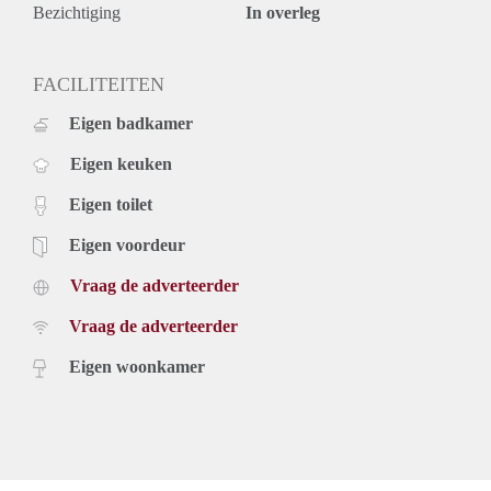
taxes. Inclusive upholstery, furniture and taxes.
Bezichtiging
In overleg
€ 1.640,- per month inclusive g/w/e, cable tv, internet,
upholstery, furniture and kitchen equipment. Exclusive taxes
Rental price based on a minimum rental period of 12 months
FACILITEITEN
for a shorter period there can be increase.
Eigen badkamer
For more information and video's please have a look at our
website.
Eigen keuken
Eigen toilet
Eigen voordeur
Vraag de adverteerder
Vraag de adverteerder
Eigen woonkamer