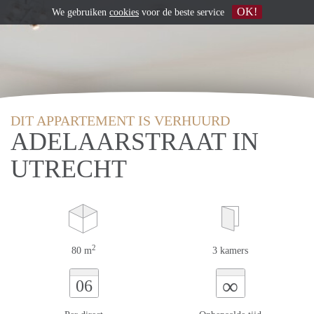
OK!
We gebruiken
cookies
voor de beste service
DIT APPARTEMENT IS VERHUURD
ADELAARSTRAAT IN
UTRECHT
2
80 m
3 kamers
∞
06