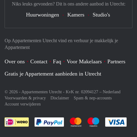
Niks leuks gevonden? Dit is ons andere aanbod in Utrecht:
Huurwoningen
Kamers
Studio's
Op Appartementen Utrecht vind en verhuur je makkelijk je
Appartement
Over ons
Contact
Faq
Voor Makelaars
Partners
Gratis je Appartement aanbieden in Utrecht
© 2026 - Appartementen Utrecht - KvK nr. 02094127 –
Nederland
Voorwaarden & privacy
Disclaimer
Spam & nep-accounts
Account verwijderen
Je rekent gemakkelijk af met Paypal
Je rekent gemakkelijk af met M
Je rekent gemakkelij
Je re