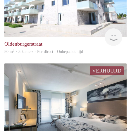
hous
Oldenburgerstraat
2
80 m
· 3 kamers · Per direct - Onbepaalde tijd
VERHUURD