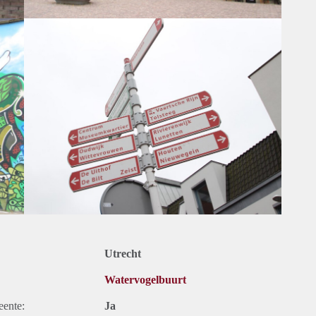
nging.
rnet en belastingen). Inclusief vloer en keukenapparatuur.
van minimaal 12 maanden. Bij een kortere huurperiode kan er
ct met ons opnemen of uzelf inschrijven op onze website.
Utrecht
Watervogelbuurt
eente:
Ja