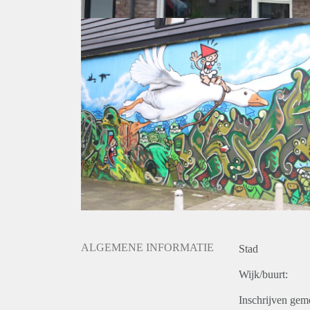
- Eindschoonmaak verplicht.
- Huurovereenkomst 12 maanden met optie tot verle
- Borg gelijk aan 2 maanden huur.
- Eenmalige servicekosten € 295,- exclusief BTW.
- Beschikbaar 01-december 2019.
Prijs
€ 1.150,- exclusief gebruikerslasten ( g/w/e, tv, inte
De genoemde huurprijs is gebaseerd op een periode 
sprake zijn van een verhoging.
Voor meer informatie en bezichtigingen kunt u conta
ALGEMENE INFORMATIE
Stad
Wijk/buurt:
Inschrijven gem