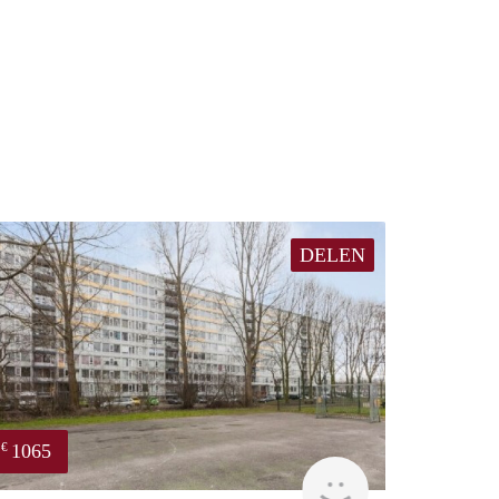
DELEN
1065
€
rent