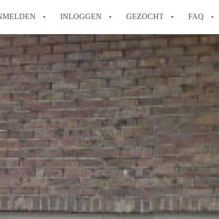
NMELDEN
INLOGGEN
GEZOCHT
FAQ
How to translate AppartementenUtrecht!
Wat is AppartementenUtrecht?
Wat is de privacyverklaring van Appartem
Berekent AppartementenUtrecht
makelaarsvergoeding/bemiddelingsvergoe
Is AppartementenUtrecht verantwoordelij
Appartement / Appartementen in Utrecht?
Alle veelgestelde vragen