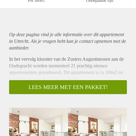
Per direct
Onbepaalde tijd
Op deze pagina vind je alle informatie over dit
appartement
in Utrecht. Als je vragen hebt kun je contact opnemen met de
aanbieder.
In het vervolg klooster van de Zusters Augustinessen aan de
Oudegracht worden momenteel 21 prachtig nieuwe
appartementen gerealiseerd. Dit appartement is ca. 69m2 en
beschikbaar voor € 1.645,- exclusief.
Omschrijving
LEES MEER MET EEN PAKKET!
Dit appartement is gelegen op de begane grond aan de
achterzijde en beschikt over een ruime woonkamer met open
keuken die is v.v. alle benodigde inbouwapparatuur. Het
appartement heeft een ruime entresol van ca. 23m2 met
daaronder een badkamer met douche, wastafel, toilet en
wasmachine aansluiting.
Tevens heeft u vanuit de woonkamer toegang tot een kleine