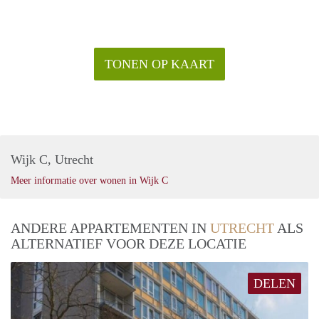
- Tv/internet kan op eigen naam worden afgesloten.
- Eindschoonmaak verplicht
- Huurtermijn van 12 maanden met optie tot verlenging
- Borg is gelijk aan 2 maanden huur
TONEN OP KAART
- Beschikbaar medio augustus 2022.
Prijs
€ 1.645,- exclusief gas, water elektra, tv, internet en
belastingen. Inclusief vloer en keukenapparatuur.
De genoemde huurprijs is op basis van minimaal 12
maanden. Bij een kortere huurperiode kan er sprake zijn van
Wijk C, Utrecht
een verhoging.
Meer informatie over wonen in Wijk C
ANDERE APPARTEMENTEN IN
UTRECHT
ALS
ALTERNATIEF VOOR DEZE LOCATIE
DELEN