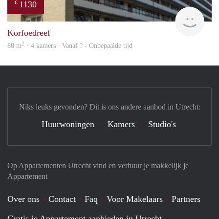
1130
€
Woni
Korfoedreef
2
88 m
· 4 kamers · Vanaf ? - Onbepaalde tijd
Niks leuks gevonden? Dit is ons andere aanbod in Utrecht:
Huurwoningen
Kamers
Studio's
Op Appartementen Utrecht vind en verhuur je makkelijk je
Appartement
Over ons
Contact
Faq
Voor Makelaars
Partners
Gratis je Appartement aanbieden in Utrecht