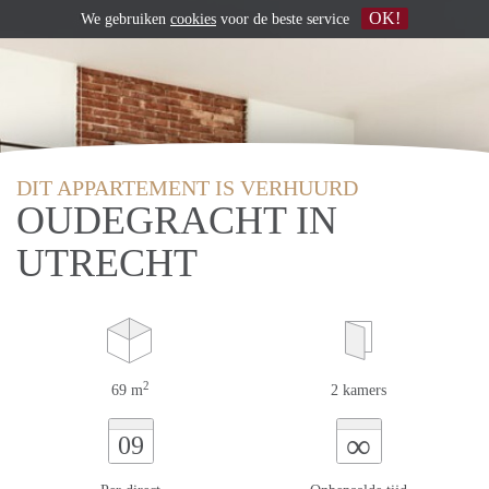
OK!
We gebruiken
cookies
voor de beste service
DIT APPARTEMENT IS VERHUURD
OUDEGRACHT IN
UTRECHT
2
69 m
2 kamers
∞
09