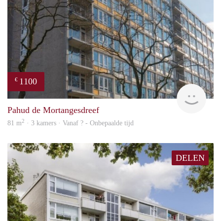
1100
€
rent
Pahud de Mortangesdreef
2
81 m
· 3 kamers · Vanaf ? - Onbepaalde tijd
DELEN