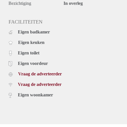
woongemeenschappen, samenkomstruimtes en diverse
Bezichtiging
In overleg
kantoorruimtes, maar de zusters zelf leven al ruim twintig jaar
in het aangrenzende gebouw aan de Waterstraat.
Omdat de zusters in aantal afnemen, werd in 2019 besloten
FACILITEITEN
om een deel van de panden te verkopen. Oudegracht 33 en
Eigen badkamer
35 kwamen op de markt. De panden aan de Oudegracht
genaamd ‘Meisjesstad’ zijn sinds 1939 in gebruik geweest
Eigen keuken
voor huisvesting en het maatschappelijke werk van de
Zusters Augustinessen van Sint Monica.
Eigen toilet
De gebouwen waren leef- en woongemeenschappen,
samenkomstruimtes en diverse kantoorruimtes, maar de
Eigen voordeur
zusters zelf leven al ruim twintig jaar in het aangrenzende
Vraag de adverteerder
gebouw aan de Waterstraat.
Details
Vraag de adverteerder
- Huisdieren en roken niet toegestaan.
- Appartementen zijn momenteel in aanbouw.
Eigen woonkamer
- In de kelder is een gezamenlijk fietsen berging aanwezig.
- € 35,- servicekosten per maand voor schoonhouden
verwarmen, verlichten algemene ruimte alsmede het wassen
van de buitenbeglazing.
- € 175,- Voorschot warmte, elektra en water