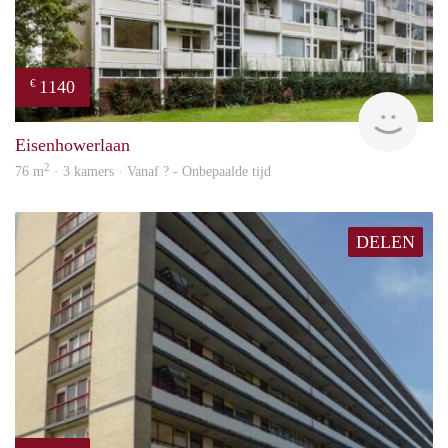
1140
€
rent
Eisenhowerlaan
2
76 m
· 3 kamers · Vanaf ? - Onbepaalde tijd
DELEN