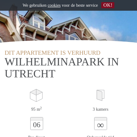
OK!
We gebruiken
cookies
voor de beste service
DIT APPARTEMENT IS VERHUURD
WILHELMINAPARK IN
UTRECHT
2
95 m
3 kamers
∞
06