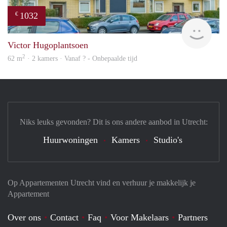
1032
€
Woni
Victor Hugoplantsoen
2
62 m
· 2 kamers · Vanaf ? - Onbepaalde tijd
Niks leuks gevonden? Dit is ons andere aanbod in Utrecht:
Huurwoningen
Kamers
Studio's
Op Appartementen Utrecht vind en verhuur je makkelijk je
Appartement
Over ons
Contact
Faq
Voor Makelaars
Partners