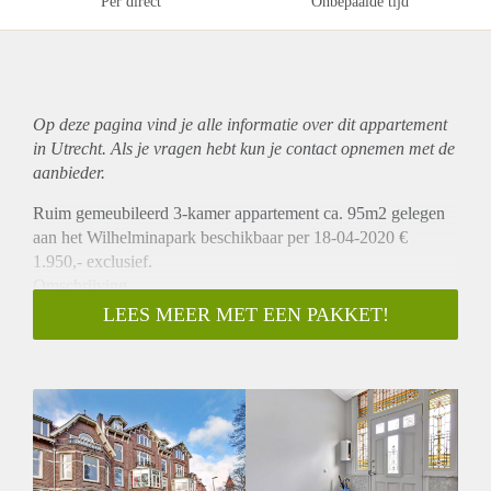
Per direct
Onbepaalde tijd
Op deze pagina vind je alle informatie over dit
appartement
in Utrecht. Als je vragen hebt kun je contact opnemen met de
aanbieder.
Ruim gemeubileerd 3-kamer appartement ca. 95m2 gelegen
aan het Wilhelminapark beschikbaar per 18-04-2020 €
1.950,- exclusief.
Omschrijving
Uitzonderlijk mooi appartement! Op een fantastische locatie
LEES MEER MET EEN PAKKET!
in een karakteristiek herenhuis aan het Wilhelminapark is
deze goed onderhouden 3-kamer bovenwoning gesitueerd.
Uniek aan deze woning is de sfeervolle en royale
woonkamer en suite, met aan de voor- en achterzijde zonnige
balkons met fraai uitzicht. Er is een open keuken welke is v.v.
diverse inbouwapparatuur. Aan de voorzijde bevindt zich de
slaapkamer met vaste kast. De badkamer is voorzien van en