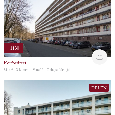
1130
€
finde
Korfoedreef
2
81 m
· 3 kamers · Vanaf ? - Onbepaalde tijd
DELEN