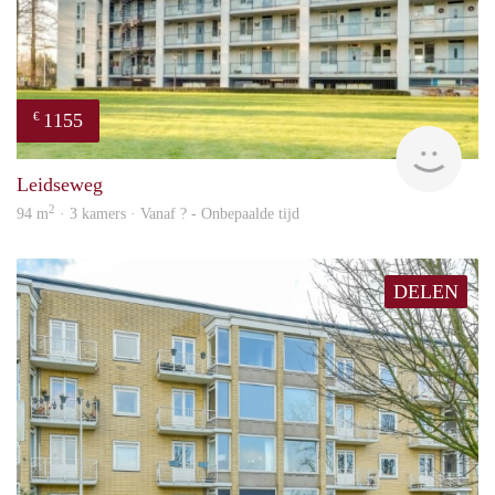
1155
€
finde
Leidseweg
2
94 m
· 3 kamers · Vanaf ? - Onbepaalde tijd
DELEN