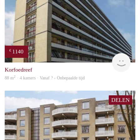
1140
€
rent
Korfoedreef
2
88 m
· 4 kamers · Vanaf ? - Onbepaalde tijd
DELEN