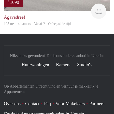
1090
€
finde
Agavedreef
2
105 m
· 4 kamers · Vanaf ? - Onbepaalde tijd
Niks leuks gevonden? Dit is ons andere aanbod in Utrecht:
Huurwoningen
Kamers
Studio's
Op Appartementen Utrecht vind en verhuur je makkelijk je
Appartement
Over ons
Contact
Faq
Voor Makelaars
Partners
Gratis je Appartement aanbieden in Utrecht