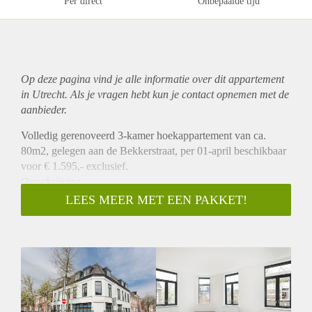
Per direct
Onbepaalde tijd
Op deze pagina vind je alle informatie over dit
appartement
in Utrecht. Als je vragen hebt kun je contact opnemen met de
aanbieder.
Volledig gerenoveerd 3-kamer hoekappartement van ca.
80m2, gelegen aan de Bekkerstraat, per 01-april beschikbaar
voor € 1.595,- exclusief.
Omschrijving
Dit prachtige volledig opgeknapte appartement is gelegen op
LEES MEER MET EEN PAKKET!
de 1e verdieping van een hoekpand op de
Bekkerstraat/Zandhofsestraat. Middels de entreehal heeft u
toegang tot de ruime woonkamer met open keuken die is v.v.
alle benodigde inbouwapparatuur. Dit appartement kenmerk
zicht door veel lichtinval vanwege vele ramen. Het
appartement heeft 2 ruime slaapkamers en een badkamer met
inloop douche en dubbele wastafel. Ook is er heeft een