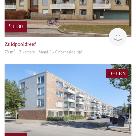
1130
€
rent
Zuidpooldreef
2
78 m
· 3 kamers · Vanaf ? - Onbepaalde tijd
DELEN