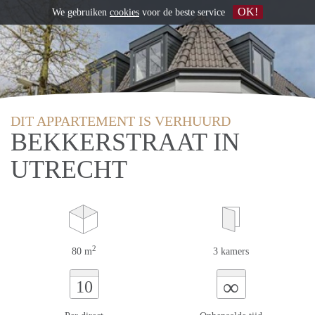
OK!
We gebruiken
cookies
voor de beste service
DIT APPARTEMENT IS VERHUURD
BEKKERSTRAAT IN
UTRECHT
2
80 m
3 kamers
∞
10