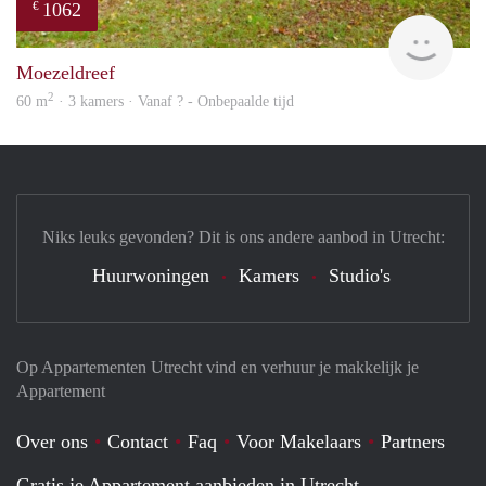
1062
€
Woni
Moezeldreef
2
60 m
· 3 kamers · Vanaf ? - Onbepaalde tijd
Niks leuks gevonden? Dit is ons andere aanbod in Utrecht:
Huurwoningen
Kamers
Studio's
Op Appartementen Utrecht vind en verhuur je makkelijk je
Appartement
Over ons
Contact
Faq
Voor Makelaars
Partners
Gratis je Appartement aanbieden in Utrecht