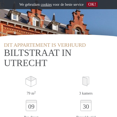
OK!
We gebruiken
cookies
voor de beste service
DIT APPARTEMENT IS VERHUURD
BILTSTRAAT IN
UTRECHT
2
79 m
3 kamers
09
30