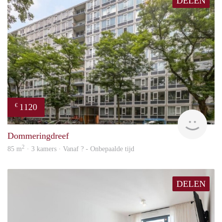
DELEN
1120
€
finde
Dommeringdreef
2
85 m
· 3 kamers · Vanaf ? - Onbepaalde tijd
DELEN