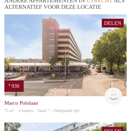
ANDERE APPARTEMENTEN IN
UTRECHT
ALS
ALTERNATIEF VOOR DEZE LOCATIE
DELEN
930
€
finde
Marco Pololaan
2
75 m
· 4 kamers · Vanaf ? - Onbepaalde tijd