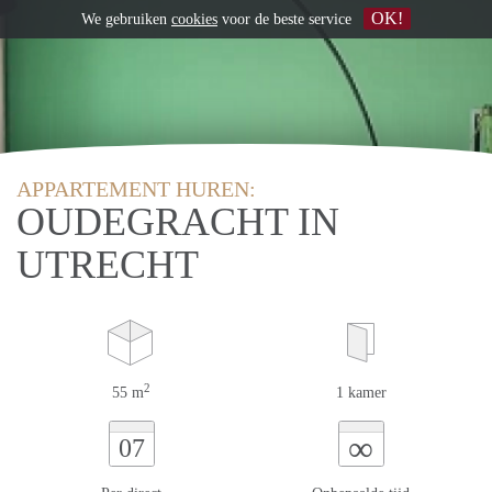
OK!
We gebruiken
cookies
voor de beste service
APPARTEMENT HUREN:
OUDEGRACHT IN
UTRECHT
2
55 m
1 kamer
∞
07