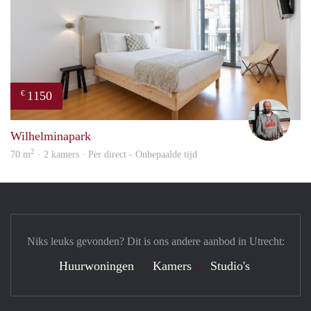
1150
€
Karl
Wilhelminapark
2
70 m
· 2 kamers · Per direct - Onbepaalde tijd
Niks leuks gevonden? Dit is ons andere aanbod in Utrecht:
Huurwoningen
Kamers
Studio's