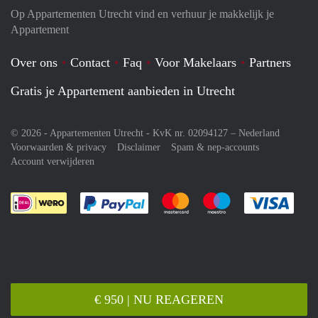
Op Appartementen Utrecht vind en verhuur je makkelijk je
Appartement
Over ons
Contact
Faq
Voor Makelaars
Partners
Gratis je Appartement aanbieden in Utrecht
© 2026 - Appartementen Utrecht - KvK nr. 02094127 –
Nederland
Voorwaarden & privacy
Disclaimer
Spam & nep-accounts
Account verwijderen
Je rekent gemakkelijk af met Paypal
Je rekent gemakkelijk af met M
Je rekent gemakkelij
Je re
€ 950 | NU REAGEREN