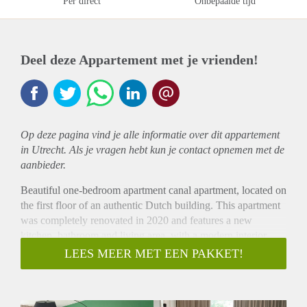
Per direct
Onbepaalde tijd
Deel deze Appartement met je vrienden!
Op deze pagina vind je alle informatie over dit
appartement
in Utrecht. Als je vragen hebt kun je contact opnemen met de
aanbieder.
Beautiful one-bedroom apartment canal apartment, located on
the first floor of an authentic Dutch building. This apartment
was completely renovated in 2020 and features a new
kitchen, bathroom and living area, with a modern interior.
The living area and bedroom are located at the front of the
LEES MEER MET EEN PAKKET!
apartment. From here you have a perfect view of the canal
and city wharves, one of the most charming sights Utrecht
has to offer.