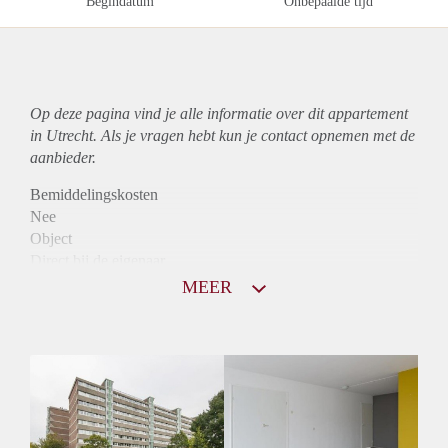
Begindatum
Onbepaalde tijd
Op deze pagina vind je alle informatie over dit
appartement
in Utrecht. Als je vragen hebt kun je contact opnemen met de
aanbieder.
Bemiddelingskosten
Nee
Object
Direct bij de eigenaar
Borg
MEER
1316
Garantiestelling
Mogelijk
Huurtoeslag
Niet mogelijk
Inkomen eis
3,0 X Maandhuur Bruto