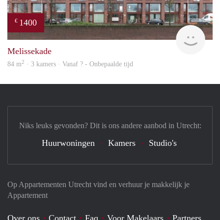
1400
€
finde
Melissekade
2
84 m
· 3 kamers · Vanaf ? - Onbepaalde tijd
Niks leuks gevonden? Dit is ons andere aanbod in Utrecht:
Huurwoningen
Kamers
Studio's
Op Appartementen Utrecht vind en verhuur je makkelijk je
Appartement
Over ons
Contact
Faq
Voor Makelaars
Partners