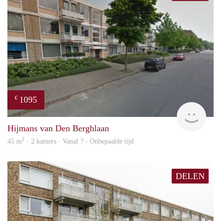
1095
€
rent
Hijmans van Den Berghlaan
2
45 m
· 2 kamers · Vanaf ? - Onbepaalde tijd
DELEN