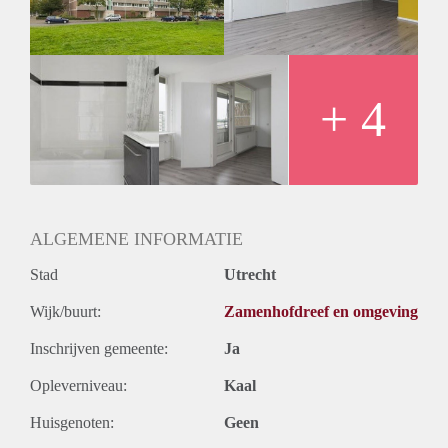
Huurtermijn
Onbepaalde termijn
Oplevering
Kaal
+ 4
ALGEMENE INFORMATIE
Stad
Utrecht
Wijk/buurt:
Zamenhofdreef en omgeving
Inschrijven gemeente:
Ja
Opleverniveau:
Kaal
Huisgenoten:
Geen