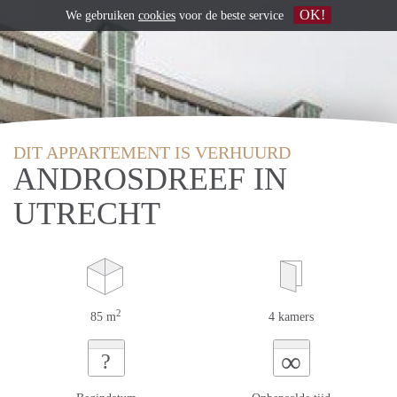
OK!
We gebruiken
cookies
voor de beste service
DIT APPARTEMENT IS VERHUURD
ANDROSDREEF IN
UTRECHT
2
85 m
4 kamers
∞
?