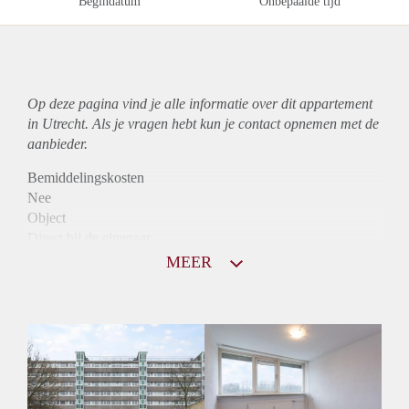
Begindatum
Onbepaalde tijd
Op deze pagina vind je alle informatie over dit
appartement
in Utrecht. Als je vragen hebt kun je contact opnemen met de
aanbieder.
Bemiddelingskosten
Nee
Object
Direct bij de eigenaar
Borg
MEER
1410
Garantiestelling
Mogelijk
Huurtoeslag
Mogelijk
Inkomen eis
2,5 X Maandhuur Bruto