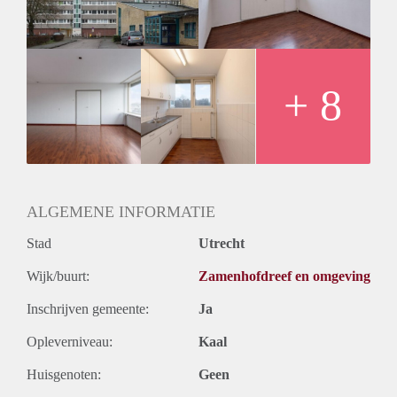
Huurtermijn
Onbepaalde termijn
Oplevering
Kaal
+ 8
ALGEMENE INFORMATIE
Stad
Utrecht
Wijk/buurt:
Zamenhofdreef en omgeving
Inschrijven gemeente:
Ja
Opleverniveau:
Kaal
Huisgenoten:
Geen