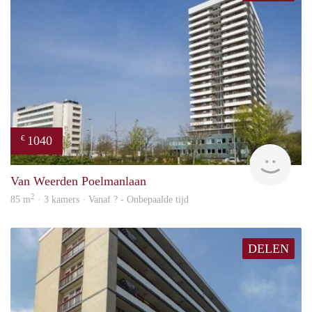
1040
€
finde
Van Weerden Poelmanlaan
2
85 m
· 3 kamers · Vanaf ? - Onbepaalde tijd
DELEN