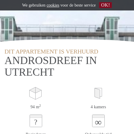
OK!
We gebruiken
cookies
voor de beste service
DIT APPARTEMENT IS VERHUURD
ANDROSDREEF IN
UTRECHT
2
94 m
4 kamers
∞
?