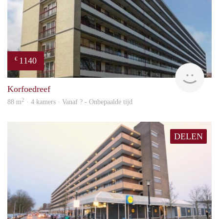
1140
€
rent
Korfoedreef
2
88 m
· 4 kamers · Vanaf ? - Onbepaalde tijd
DELEN