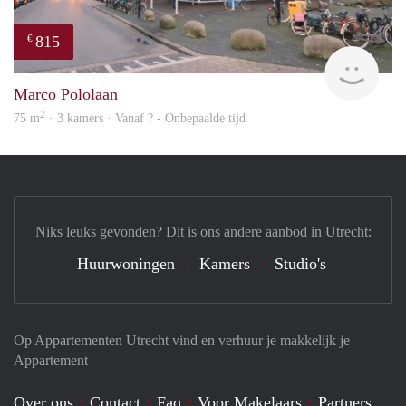
815
€
Woni
Marco Pololaan
2
75 m
· 3 kamers · Vanaf ? - Onbepaalde tijd
Niks leuks gevonden? Dit is ons andere aanbod in Utrecht:
Huurwoningen
Kamers
Studio's
Op Appartementen Utrecht vind en verhuur je makkelijk je
Appartement
Over ons
Contact
Faq
Voor Makelaars
Partners