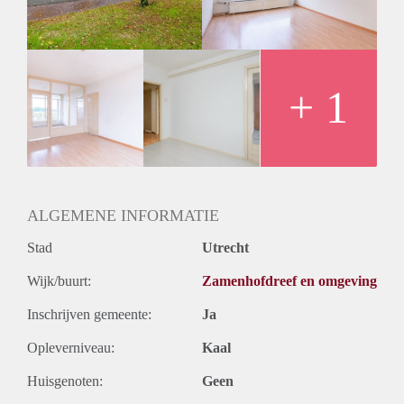
Huurtermijn
Onbepaalde termijn
Oplevering
Kaal
+ 1
ALGEMENE INFORMATIE
Stad
Utrecht
Wijk/buurt:
Zamenhofdreef en omgeving
Inschrijven gemeente:
Ja
Opleverniveau:
Kaal
Huisgenoten:
Geen