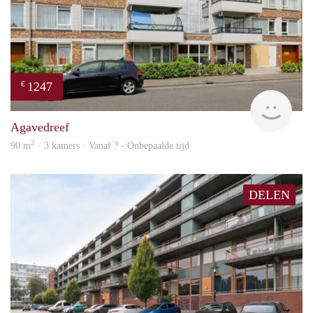
1247
€
finde
Agavedreef
2
90 m
· 3 kamers · Vanaf ? - Onbepaalde tijd
DELEN