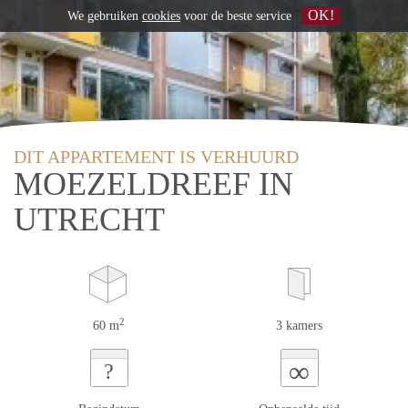
OK!
We gebruiken
cookies
voor de beste service
DIT APPARTEMENT IS VERHUURD
MOEZELDREEF IN
UTRECHT
2
60 m
3 kamers
∞
?