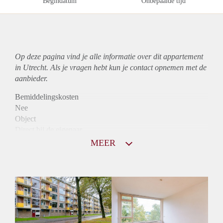
Begindatum
Onbepaalde tijd
Op deze pagina vind je alle informatie over dit
appartement
in Utrecht. Als je vragen hebt kun je contact opnemen met de
aanbieder.
Bemiddelingskosten
Nee
Object
Direct bij de eigenaar
Borg
MEER
975
Garantiestelling
Mogelijk
Huurtoeslag
Niet mogelijk
Inkomen eis
3,3 X Maandhuur Bruto