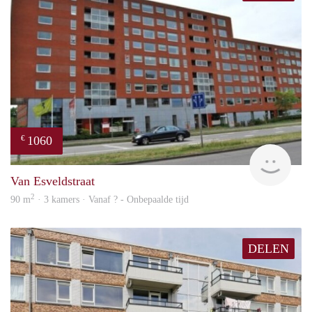
1060
€
finde
Van Esveldstraat
2
90 m
· 3 kamers · Vanaf ? - Onbepaalde tijd
DELEN