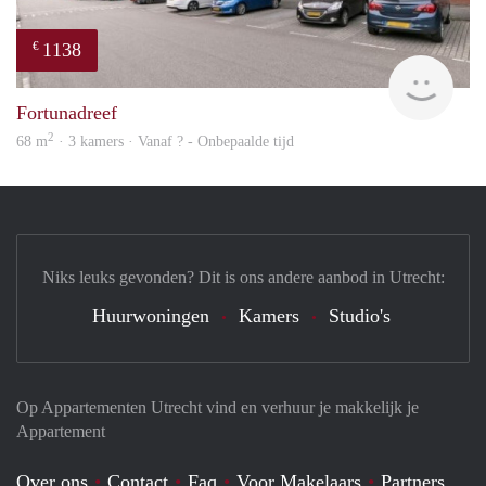
1138
€
rent
Fortunadreef
2
68 m
· 3 kamers · Vanaf ? - Onbepaalde tijd
Niks leuks gevonden? Dit is ons andere aanbod in Utrecht:
Huurwoningen
Kamers
Studio's
Op Appartementen Utrecht vind en verhuur je makkelijk je
Appartement
Over ons
Contact
Faq
Voor Makelaars
Partners