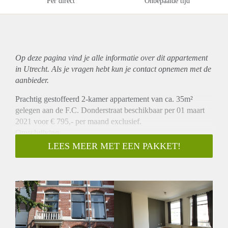
Per direct
Onbepaalde tijd
Op deze pagina vind je alle informatie over dit
appartement
in Utrecht. Als je vragen hebt kun je contact opnemen met de
aanbieder.
Prachtig gestoffeerd 2-kamer appartement van ca. 35m²
gelegen aan de F.C. Donderstraat beschikbaar per 01 maart
2021 voor € 795,- per maand exclusief.
Omschrijving
Het appartement bevindt zich op de 2e verdieping aan de
LEES MEER MET EEN PAKKET!
achterzijde van het pand. De woonkamer heeft een
oppervlakte van ca. 20m² en beschikt over een open keuken
die is v.v. diverse inbouwapparatuur (koelkast, vaatwasser,
oven, gasfornuis en afzuigkap). Vanuit de woonkamer heeft u
toegang t de slaapkamer van ca. 6m². Daarnaast is de
badkamer gelegen van douche, wastafel en toilet. Er is een
aparte ruimte met een wasmachine aansluiting.