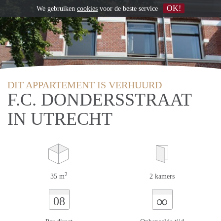
OK!
We gebruiken
cookies
voor de beste service
DIT APPARTEMENT IS VERHUURD
F.C. DONDERSSTRAAT
IN UTRECHT
2
35 m
2 kamers
∞
08