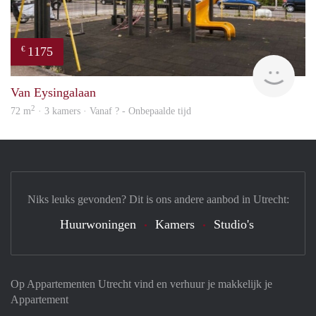
1175
€
Woni
Van Eysingalaan
2
72 m
· 3 kamers · Vanaf ? - Onbepaalde tijd
Niks leuks gevonden? Dit is ons andere aanbod in Utrecht:
Huurwoningen
Kamers
Studio's
Op Appartementen Utrecht vind en verhuur je makkelijk je
Appartement