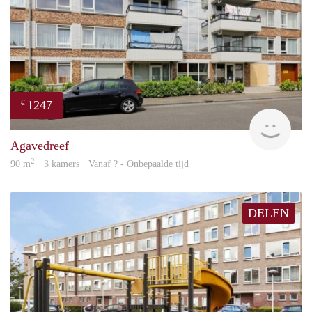
1247
€
finde
Agavedreef
2
90 m
· 3 kamers · Vanaf ? - Onbepaalde tijd
DELEN