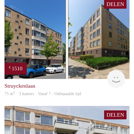
DELEN
1510
€
finde
Struyckenlaan
2
75 m
· 3 kamers · Vanaf ? - Onbepaalde tijd
DELEN