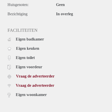
- Beschikbaar per 01 maart 2021.
Huisgenoten:
Geen
Prijs
€ 795,- per maand exclusief nutsvoorzieningen, tv, internet,
Bezichtiging
In overleg
servicekosten en belastingen. Inclusief stoffering en
keukenapparatuur.
Voor meer informatie kunt u contact met ons opnemen of
FACILITEITEN
uzelf inschrijven op onze website.
Eigen badkamer
Eigen keuken
Eigen toilet
Eigen voordeur
Vraag de adverteerder
Vraag de adverteerder
Eigen woonkamer