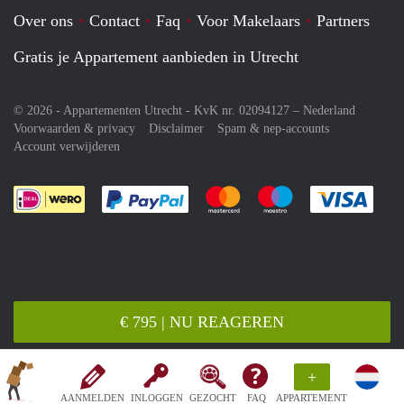
Over ons
Contact
Faq
Voor Makelaars
Partners
Gratis je Appartement aanbieden in Utrecht
© 2026 - Appartementen Utrecht - KvK nr. 02094127 –
Nederland
Voorwaarden & privacy
Disclaimer
Spam & nep-accounts
Account verwijderen
Je rekent gemakkelijk af met Paypal
Je rekent gemakkelijk af met M
Je rekent gemakkelij
Je re
€ 795 | NU REAGEREN
+
AANMELDEN
INLOGGEN
GEZOCHT
FAQ
APPARTEMENT