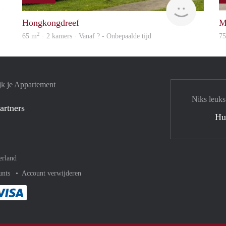
finder
Woning
Hongkongdreef
M
2
65 m
· 2 kamers · Vanaf ? - Onbepaalde tijd
7
jk je Appartement
Niks leuks
artners
Hu
erland
unts
Account verwijderen
met Paypal
kelijk af met Mastercard
ent gemakkelijk af met Meastro
Je rekent gemakkelijk af met Visa