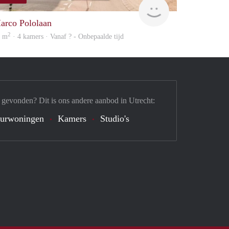
finder
arco Pololaan
2
5 m
· 4 kamers · Vanaf ? - Onbepaalde tijd
 gevonden? Dit is ons andere aanbod in Utrecht:
urwoningen
Kamers
Studio's