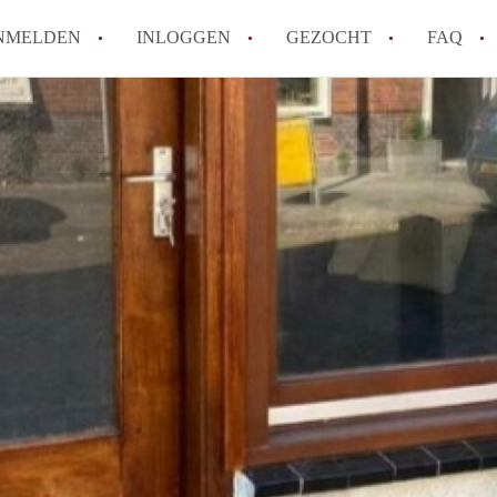
NMELDEN
INLOGGEN
GEZOCHT
FAQ
How to translate AppartementenUtrecht!
Wat is AppartementenUtrecht?
Wat is de privacyverklaring van Appartem
Berekent AppartementenUtrecht
makelaarsvergoeding/bemiddelingsvergoe
Is AppartementenUtrecht verantwoordelij
Appartement / Appartementen in Utrecht?
Alle veelgestelde vragen