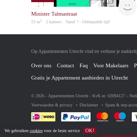
Minister Talmastraat
2
53 m
· 2 kamers · Vanaf ? - Onbepaalde tijd
Op Appartementen Utrecht vind en verhuur je makkeli
Over ons
Contact
Faq
Voor Makelaars
P
Gratis je Appartement aanbieden in Utrecht
© 2026 - Appartementen Utrecht - KvK nr. 02094127 –
Ned
Voorwaarden & privacy
Disclaimer
Spam & nep-acco
Je rekent gemakkelijk af 
Je rekent gemak
Je rek
OK!
We gebruiken
cookies
voor de beste service