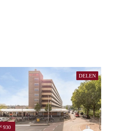
DELEN
930
€