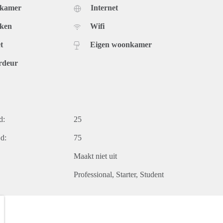
dkamer
Internet
uken
Wifi
t
Eigen woonkamer
rdeur
d:
25
d:
75
Maakt niet uit
Professional
Starter
Student