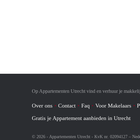
Op Appartementen Utrecht vind en verhuur je makkeli
Over ons
Contact
Faq
Voor Makelaars
P
Gratis je Appartement aanbieden in Utrecht
© 2026 - Appartementen Utrecht - KvK nr. 02094127 –
Ned