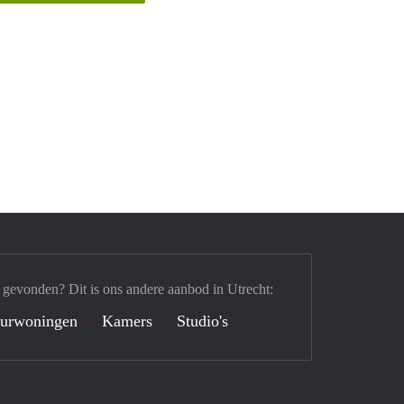
 gevonden? Dit is ons andere aanbod in Utrecht:
urwoningen
Kamers
Studio's