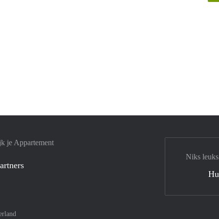
jk je Appartement
Niks leuks
artners
Hu
erland