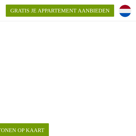
GRATIS JE APPARTEMENT AANBIEDEN
entenUtrecht ?
ding?
k voor het aangeboden
TONEN OP KAART