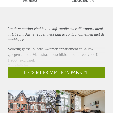
Per direct
Onbepaalde tijd
Op deze pagina vind je alle informatie over dit
appartement
in Utrecht. Als je vragen hebt kun je contact opnemen met de
aanbieder.
Volledig gemeubileerd 2-kamer appartement ca. 40m2
gelegen aan de Maliestraat, beschikbaar per direct voor €
1.900,- exclusief.
Omschrijving
Dit hoogwaardig gerenoveerd appartement is gelegen op 1e
LEES MEER MET EEN PAKKET!
verdieping aan de voorzijde van een prachtig monumentaal
pand. U komt het appartement binnen in de woonkamer die
is v.v. een open keuken met alles benodigde
inbouwapparatuur. Vanuit de woonkamer heeft u middels
openslaande deuren toegang tot een balkon. Naast de
woonkamer is de slaapkamer gelegen met direct toegang tot
de badkamer met douche, wastafel en een toilet. Er is een