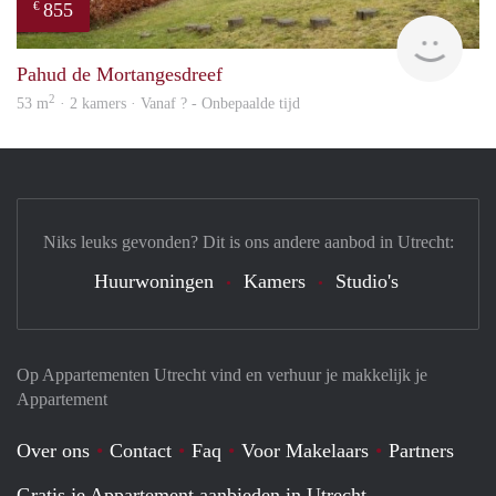
855
€
rent
Pahud de Mortangesdreef
2
53 m
· 2 kamers · Vanaf ? - Onbepaalde tijd
Niks leuks gevonden? Dit is ons andere aanbod in Utrecht:
Huurwoningen
Kamers
Studio's
Op Appartementen Utrecht vind en verhuur je makkelijk je
Appartement
Over ons
Contact
Faq
Voor Makelaars
Partners
Gratis je Appartement aanbieden in Utrecht