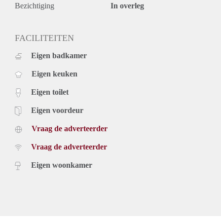
- Eindschoonmaak verplicht.
Bezichtiging
In overleg
- Borg is gelijk aan 1 maand huur.
- Eenmalige servicekosten á € 295,- exclusief 21% BTW.
- Beschikbaar per direct.
FACILITEITEN
Prijs
Eigen badkamer
€ 1.900,- exclusief gas, water elektra, tv, internet en
belastingen. Inclusief stoffering, meubilering en
Eigen keuken
keukenapparatuur.
De genoemde huurprijs is op basis van minimaal 3 maanden.
Eigen toilet
Bij een korte periode kan er sprake zijn van een verhoging.
Voor meer informatie kunt u contact met ons opnemen of
Eigen voordeur
uzelf inschrijven op onze website.
Vraag de adverteerder
Vraag de adverteerder
Eigen woonkamer