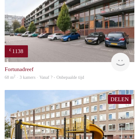
1138
€
finde
Fortunadreef
2
68 m
· 3 kamers · Vanaf ? - Onbepaalde tijd
DELEN