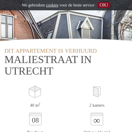
OK!
We gebruiken
cookies
voor de beste service
DIT APPARTEMENT IS VERHUURD
MALIESTRAAT IN
UTRECHT
2
40 m
2 kamers
∞
08