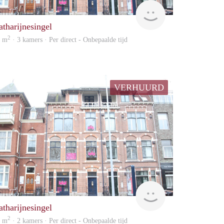
housing
atharijnesingel
2
0 m
· 3 kamers · Per direct - Onbepaalde tijd
VERHUURD
housing
atharijnesingel
2
0 m
· 2 kamers · Per direct - Onbepaalde tijd