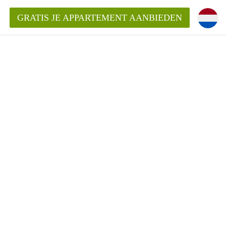
GRATIS JE APPARTEMENT AANBIEDEN
entenUtrecht ?
ding?
k voor het aangeboden