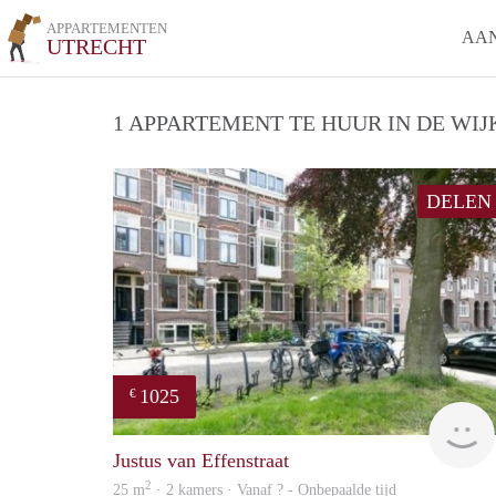
APPARTEMENTEN
AA
UTRECHT
1 APPARTEMENT TE HUUR IN DE WIJ
DELEN
1025
€
Justus van Effenstraat
2
25 m
· 2 kamers · Vanaf ? - Onbepaalde tijd