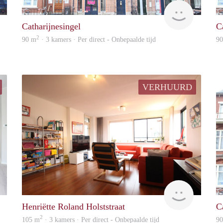
housing
housing
Catharijnesingel
C
2
90 m
· 3 kamers · Per direct - Onbepaalde tijd
9
VERHUURD
housing
housing
Henriëtte Roland Holststraat
C
2
105 m
· 3 kamers · Per direct - Onbepaalde tijd
9