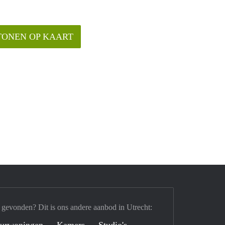
TONEN OP KAART
 gevonden? Dit is ons andere aanbod in Utrecht:
urwoningen
Kamers
Studio's