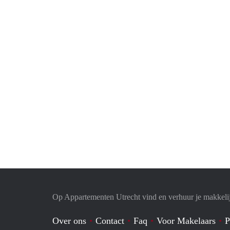
Op Appartementen Utrecht vind en verhuur je makkeli
Over ons
Contact
Faq
Voor Makelaars
P