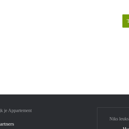
jk je Appartement
Niks leuks
artners
Hu