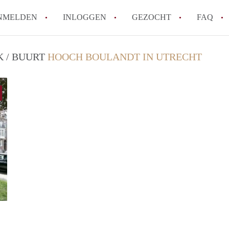
NMELDEN
INLOGGEN
GEZOCHT
FAQ
K / BUURT
HOOCH BOULANDT IN UTRECHT
How to translate AppartementenUtrecht!
Wat is AppartementenUtrecht?
Wat is de privacyverklaring van Appartem
Berekent AppartementenUtrecht
makelaarsvergoeding/bemiddelingsvergoe
Is AppartementenUtrecht verantwoordelij
Appartement / Appartementen in Utrecht?
Alle veelgestelde vragen
finder