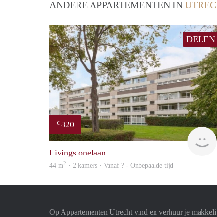
ANDERE APPARTEMENTEN IN
UTREC
DELEN
820
€
Livingstonelaan
2
44 m
· 2 kamers · Vanaf ? - Onbepaalde tijd
Op Appartementen Utrecht vind en verhuur je makkeli