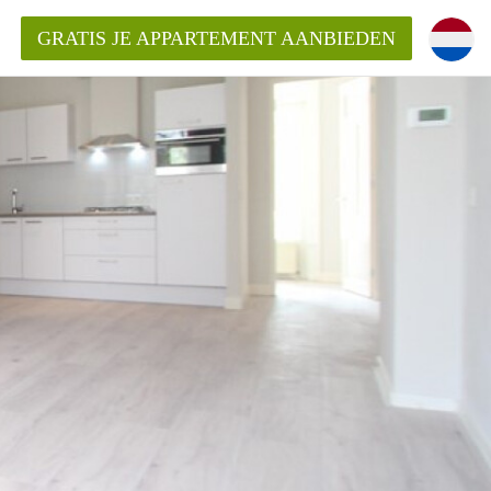
GRATIS JE APPARTEMENT AANBIEDEN
entenUtrecht ?
ding?
k voor het aangeboden