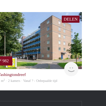
DELEN
982
€
finder
ashingtondreef
2
9 m
· 2 kamers · Vanaf ? - Onbepaalde tijd