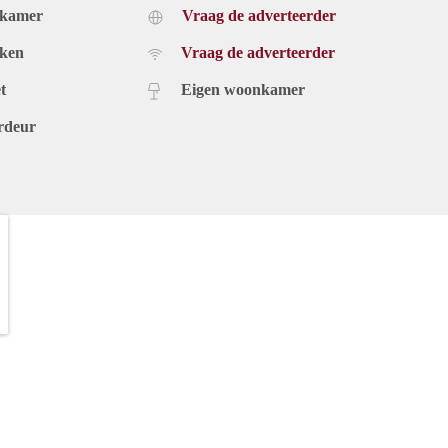
dkamer
Vraag de adverteerder
uken
Vraag de adverteerder
t
Eigen woonkamer
rdeur