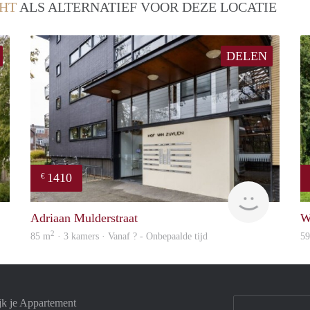
HT
ALS ALTERNATIEF VOOR DEZE LOCATIE
DELEN
1410
€
finder
finder
Adriaan Mulderstraat
W
2
85 m
· 3 kamers · Vanaf ? - Onbepaalde tijd
5
jk je Appartement