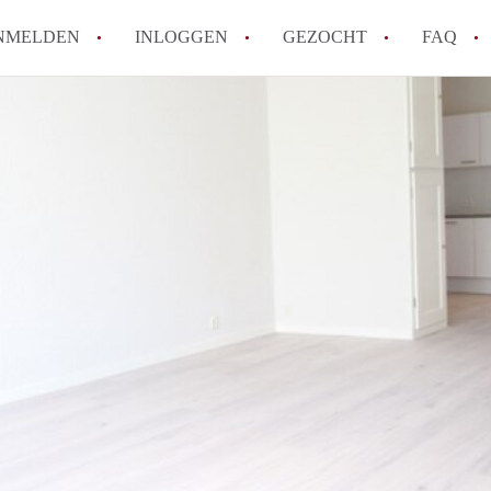
NMELDEN
INLOGGEN
GEZOCHT
FAQ
How to translate AppartementenUtrecht!
Wat is AppartementenUtrecht?
Wat is de privacyverklaring van Appartem
Berekent AppartementenUtrecht
makelaarsvergoeding/bemiddelingsvergoe
Is AppartementenUtrecht verantwoordelij
Appartement / Appartementen in Utrecht?
Alle veelgestelde vragen