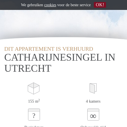
OK!
We gebruiken
cookies
voor de beste service
DIT APPARTEMENT IS VERHUURD
CATHARIJNESINGEL IN
UTRECHT
2
155 m
4 kamers
∞
?