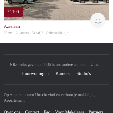
1100
€
finde
Aziëlaan
2
55 m
· 2 kamers · Vanaf ? - Onbepaalde tijd
Niks leuks gevonden? Dit is ons andere aanbod in Utrecht:
Huurwoningen
Kamers
Studio's
Op Appartementen Utrecht vind en verhuur je makkelijk je
Appartement
Over ons
Contact
Faq
Voor Makelaars
Partners