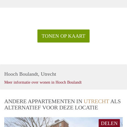
korte periode kan er sprake zijn van een verhoging.
Mocht u interesse hebben om deze appartementen te
bezichtigen willen wij u vragen om zich in te schrijven op
onze website.
TONEN OP KAART
Hooch Boulandt, Utrecht
Meer informatie over wonen in Hooch Boulandt
ANDERE APPARTEMENTEN IN
UTRECHT
ALS
ALTERNATIEF VOOR DEZE LOCATIE
DELEN