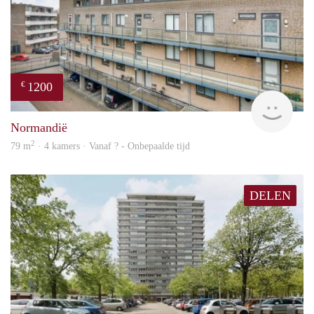
1200
€
finde
Normandië
2
79 m
· 4 kamers · Vanaf ? - Onbepaalde tijd
DELEN