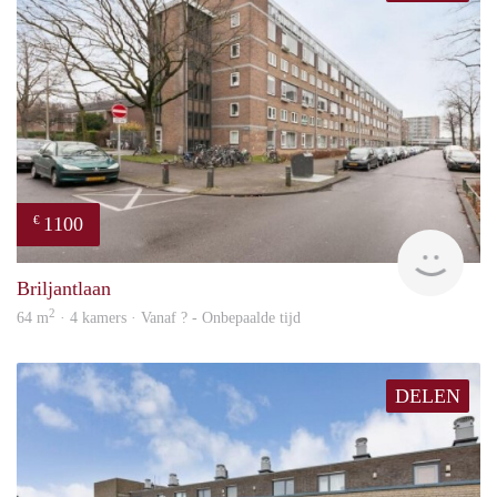
1100
€
finde
Briljantlaan
2
64 m
· 4 kamers · Vanaf ? - Onbepaalde tijd
DELEN