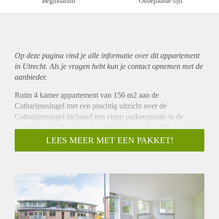
Begindatum
Onbepaalde tijd
Op deze pagina vind je alle informatie over dit
appartement
in Utrecht. Als je vragen hebt kun je contact opnemen met de
aanbieder.
Ruim 4 kamer appartement van 156 m2 aan de
Catharijnesingel met een prachtig uitzicht over de
Catharijnesingel inclusief een eigen parkeerplaats in de
parkeerkelder. Per direct beschikbaar voor € 2.750,- exclusief
gebruikerslasten.
LEES MEER MET EEN PAKKET!
Omschrijving
Het appartement ligt op de eerste verdieping van een
kleinschalig appartementencomplex en heeft een
woonoppervlak van 156 m2 verdeeld over 4 kamers, ruime
berging, keuken van alle gemakken voorzien en een moderne
badkamer. De buitenruimte bestaat uit 2 balkons en 1 loggia.
Indeling: