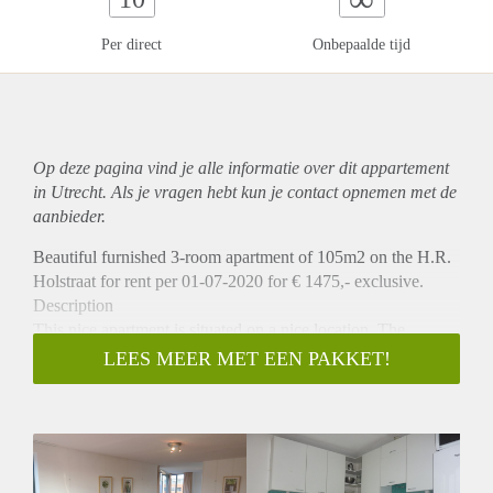
Per direct
Onbepaalde tijd
Op deze pagina vind je alle informatie over dit
appartement
in Utrecht. Als je vragen hebt kun je contact opnemen met de
aanbieder.
Beautiful furnished 3-room apartment of 105m2 on the H.R.
Holstraat for rent per 01-07-2020 for € 1475,- exclusive.
Description
This nice apartment is situated on a nice location. The
apartment is located on the fourth floor with 2 spacious
LEES MEER MET EEN PAKKET!
balconies and a fantastic view to the Dom. The whole
apartment is fitted with a laminate floor. Trough the entrance
hall you have access to the living room of 40m2 where you
have an half open kitchen with oven/microwave, induction
stove, dishwasher and a fridge. The house has two separate