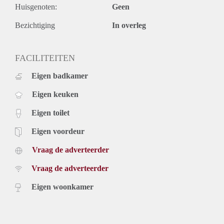
Huisgenoten:
Geen
Price
€ 1.475,- per month exclusive gas, water, electricity, tv,
Bezichtiging
In overleg
internet and municipal taxes. Inclusive furniture, upholstery
and kitchen equipment.
FACILITEITEN
Eigen badkamer
Eigen keuken
Eigen toilet
Eigen voordeur
Vraag de adverteerder
Vraag de adverteerder
Eigen woonkamer