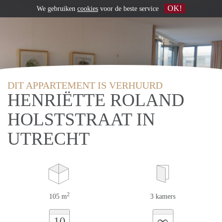
OK!
We gebruiken
cookies
voor de beste service
DIT APPARTEMENT IS VERHUURD
HENRIËTTE ROLAND
HOLSTSTRAAT IN
UTRECHT
2
105 m
3 kamers
∞
10