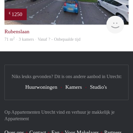
1250
€
finde
Rubenslaan
2
71 m
· 3 kamers · Vanaf ? - Onbepaalde tijd
Niks leuks gevonden? Dit is ons andere aanbod in Utrecht:
Huurwoningen
Kamers
Studio's
Op Appartementen Utrecht vind en verhuur je makkelijk je
Appartement
Over ons
Contact
Faq
Voor Makelaars
Partners