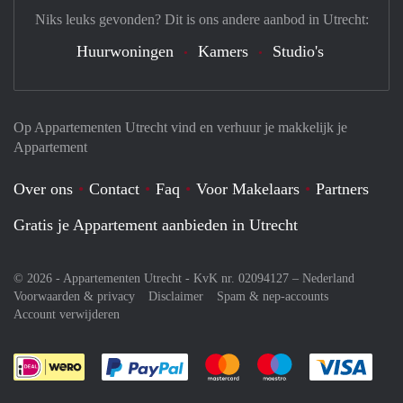
Niks leuks gevonden? Dit is ons andere aanbod in Utrecht:
Huurwoningen
Kamers
Studio's
Op Appartementen Utrecht vind en verhuur je makkelijk je
Appartement
Over ons
Contact
Faq
Voor Makelaars
Partners
Gratis je Appartement aanbieden in Utrecht
© 2026 - Appartementen Utrecht - KvK nr. 02094127 –
Nederland
Voorwaarden & privacy
Disclaimer
Spam & nep-accounts
Account verwijderen
Je rekent gemakkelijk af met Paypal
Je rekent gemakkelijk af met M
Je rekent gemakkelij
Je re