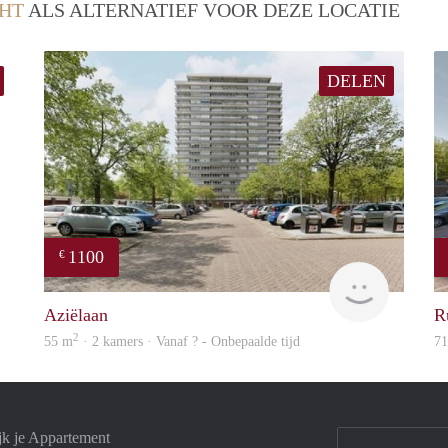
HT
ALS ALTERNATIEF VOOR DEZE LOCATIE
DELEN
1100
€
finder
finder
Aziëlaan
R
2
55 m
· 2 kamers · Vanaf ? - Onbepaalde tijd
7
jk je Appartement