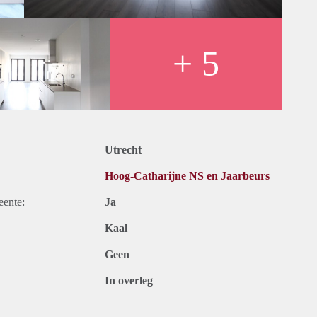
+ 5
12 maanden.
 21% btw.
Utrecht
ternet en belastingen. Inclusief laminaatvloer en
Hoog-Catharijne NS en Jaarbeurs
maanden. Bij een korte periode kan er sprake zijn van een
eente:
Ja
ct met ons opnemen of uzelf inschrijven op onze website.
Kaal
Geen
In overleg