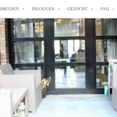
NMELDEN
INLOGGEN
GEZOCHT
FAQ
How to translate AppartementenUtrecht!
Wat is AppartementenUtrecht?
Wat is de privacyverklaring van Appartem
Berekent AppartementenUtrecht
makelaarsvergoeding/bemiddelingsvergoe
Is AppartementenUtrecht verantwoordelij
Appartement / Appartementen in Utrecht?
Alle veelgestelde vragen