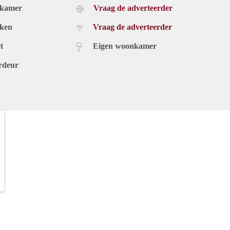
dkamer
Vraag de adverteerder
uken
Vraag de adverteerder
t
Eigen woonkamer
rdeur