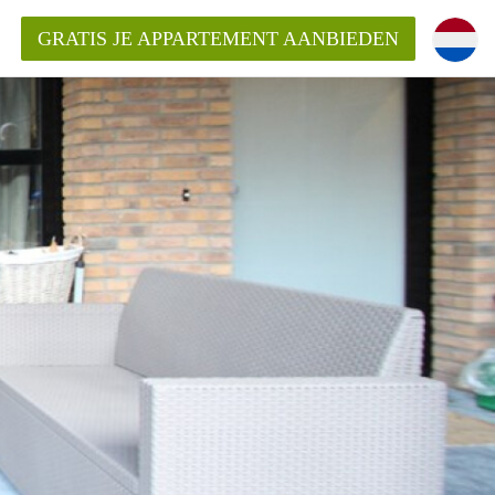
GRATIS JE APPARTEMENT AANBIEDEN
entenUtrecht ?
ding?
k voor het aangeboden