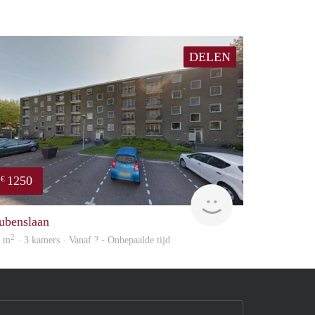
DELEN
1250
€
rent
ubenslaan
2
1 m
· 3 kamers · Vanaf ? - Onbepaalde tijd