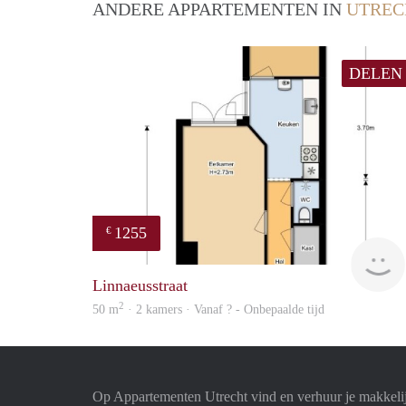
ANDERE APPARTEMENTEN IN
UTREC
DELEN
1255
€
Linnaeusstraat
2
50 m
· 2 kamers · Vanaf ? - Onbepaalde tijd
Op Appartementen Utrecht vind en verhuur je makkeli