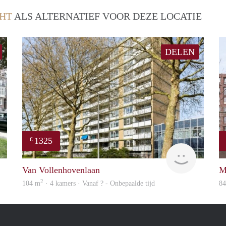
HT
ALS ALTERNATIEF VOOR DEZE LOCATIE
DELEN
1325
€
finder
finder
Van Vollenhovenlaan
M
2
104 m
· 4 kamers · Vanaf ? - Onbepaalde tijd
8