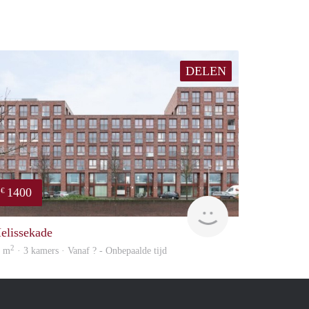
DELEN
1400
€
finder
elissekade
2
4 m
· 3 kamers · Vanaf ? - Onbepaalde tijd