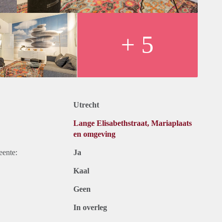
AT.
+ 5
re, upholstery and kitchen equipment. Exclusive taxes.
e please contact us anytime.
Utrecht
Lange Elisabethstraat, Mariaplaats
en omgeving
eente:
Ja
Kaal
Geen
In overleg