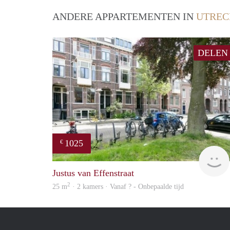
ANDERE APPARTEMENTEN IN
UTREC
DELEN
1025
€
Justus van Effenstraat
2
25 m
· 2 kamers · Vanaf ? - Onbepaalde tijd