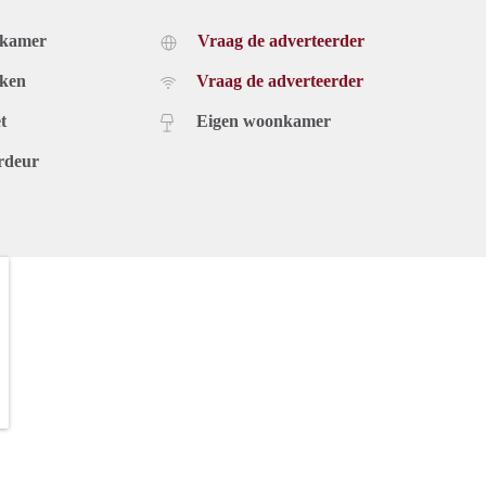
dkamer
Vraag de adverteerder
uken
Vraag de adverteerder
t
Eigen woonkamer
rdeur