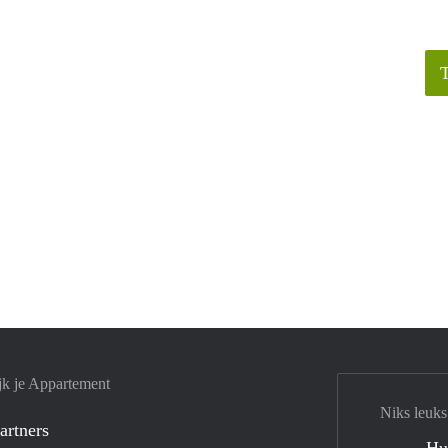
jk je Appartement
Niks leuks
artners
Hu