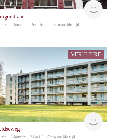
housing
rugerstraat
2
0 m
· 2 kamers · Per direct - Onbepaalde tijd
VERHUURD
rent
eidseweg
2
4 m
· 3 kamers · Vanaf ? - Onbepaalde tijd