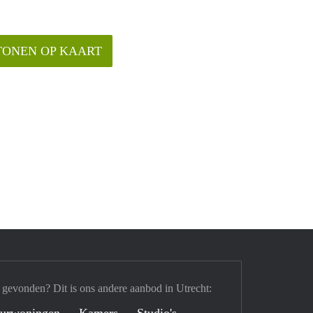
TONEN OP KAART
 gevonden? Dit is ons andere aanbod in Utrecht:
urwoningen
Kamers
Studio's