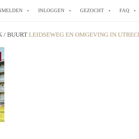
NMELDEN
INLOGGEN
GEZOCHT
FAQ
K / BUURT
LEIDSEWEG EN OMGEVING IN UTREC
How to translate AppartementenUtrecht!
Wat is AppartementenUtrecht?
Wat is de privacyverklaring van Appartem
Berekent AppartementenUtrecht
makelaarsvergoeding/bemiddelingsvergoe
Is AppartementenUtrecht verantwoordelij
Appartement / Appartementen in Utrecht?
Alle veelgestelde vragen
finder