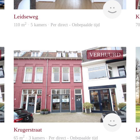
Vizier
housing
Leidseweg
K
2
110 m
· 5 kamers · Per direct - Onbepaalde tijd
7
VERHUURD
housing
housing
Krugerstraat
L
2
65 m
· 3 kamers · Per direct - Onbepaalde tijd
9