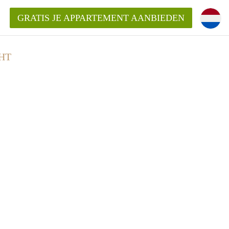
GRATIS JE APPARTEMENT AANBIEDEN
HT
entenUtrecht ?
ding?
k voor het aangeboden