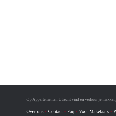
Op Appartementen Utrecht vind en verhuur je makkeli
Over ons
Contact
Faq
Voor Makelaars
P