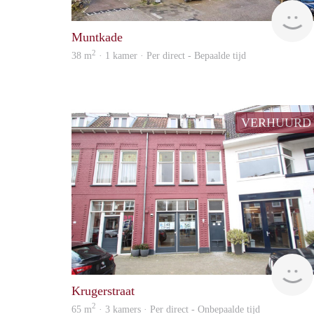
Muntkade
2
38 m
· 1 kamer · Per direct - Bepaalde tijd
VERHUURD
Krugerstraat
2
65 m
· 3 kamers · Per direct - Onbepaalde tijd