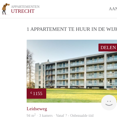
APPARTEMENTEN
AA
UTRECHT
1 APPARTEMENT TE HUUR IN DE WIJ
DELEN
1155
€
Leidseweg
2
94 m
· 3 kamers · Vanaf ? - Onbepaalde tijd