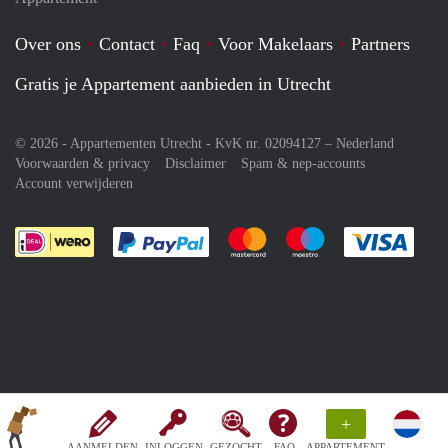
Over ons
Contact
Faq
Voor Makelaars
Partners
Gratis je Appartement aanbieden in Utrecht
© 2026 - Appartementen Utrecht - KvK nr. 02094127 –
Nederland
Voorwaarden & privacy
Disclaimer
Spam & nep-accounts
Account verwijderen
Je rekent gemakkelijk af met Paypal
Je rekent gemakkelijk af met M
Je rekent gemakkelij
Je re
+
AANMELDEN
INLOGGEN
GEZOCHT
FAQ
APPARTEMENT