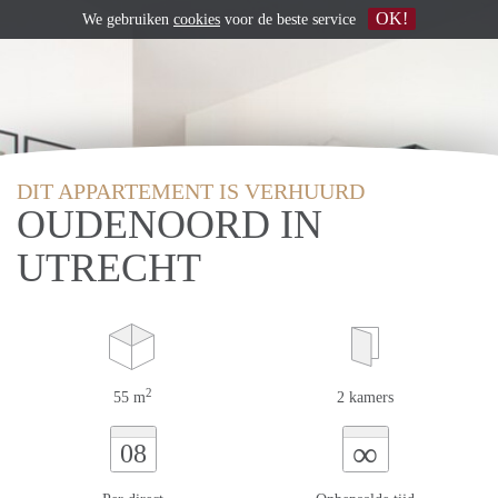
OK!
We gebruiken
cookies
voor de beste service
DIT APPARTEMENT IS VERHUURD
OUDENOORD IN
UTRECHT
2
55 m
2 kamers
∞
08