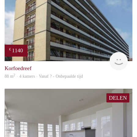
1140
€
rent
Korfoedreef
2
88 m
· 4 kamers · Vanaf ? - Onbepaalde tijd
DELEN