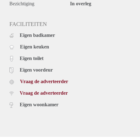
- Beschikbaar per direct
Bezichtiging
In overleg
Prijs
€ 1.145,- exclusief g/w/e. tv en internet. Inclusief stofferin,
meubilering en keukenapparatuur
FACILITEITEN
€ 1.295, - inclusief g / w / e, servicekosten, parkeren, kabel
Eigen badkamer
tv, internet, stoffering, meubels en keukenapparatuur.
Eigen keuken
Eigen toilet
Eigen voordeur
Vraag de adverteerder
Vraag de adverteerder
Eigen woonkamer