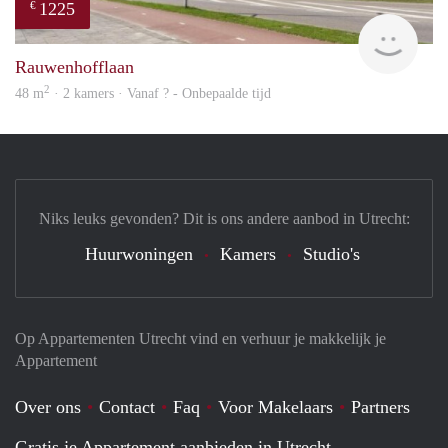
1225
€
finde
Rauwenhofflaan
2
48 m
· 2 kamers · Vanaf ? - Onbepaalde tijd
Niks leuks gevonden? Dit is ons andere aanbod in Utrecht:
Huurwoningen
Kamers
Studio's
Op Appartementen Utrecht vind en verhuur je makkelijk je
Appartement
Over ons
Contact
Faq
Voor Makelaars
Partners
Gratis je Appartement aanbieden in Utrecht