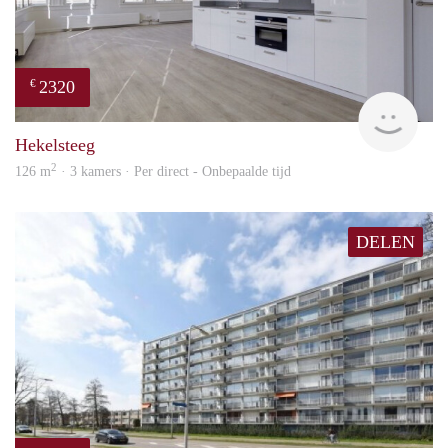
2320
€
Lexi
Hekelsteeg
2
126 m
· 3 kamers · Per direct - Onbepaalde tijd
DELEN