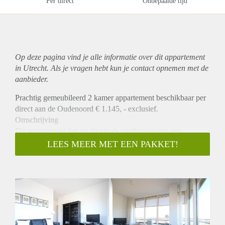
Per direct
Onbepaalde tijd
Op deze pagina vind je alle informatie over dit
appartement
in Utrecht. Als je vragen hebt kun je contact opnemen met de
aanbieder.
Prachtig gemeubileerd 2 kamer appartement beschikbaar per
direct aan de Oudenoord € 1.145, - exclusief.
Omschrijving
Dit appartement ligt op de vierde verdieping van een
appartementencomplex. Dit moderne luxe ingerichte 2-kamer
LEES MEER MET EEN PAKKET!
appartement 55m2 met hoge plafonds heeft een panoramisch
uitzicht en een eigen parkeerplaats in de afgesloten
binnentuin. Het appartement heeft een ruime en lichte
woonkamer (circa 28m2) met een open volledig ingerichte
keuken in de kleuren wit en mat. De voorzieningen in de
keuken omvatten een elektrisch fornuis, koelkast met vriezer
en vaatwasser. Een grote slaapkamer en een badkamer met